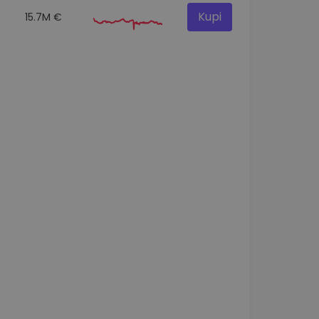
Kupi
15.7M €