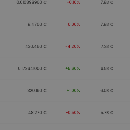
0.010898960 €
-0.10%
7.8B €
8.4700 €
0.00%
7.8B €
430.460 €
-4.20%
7.2B €
0.173641000 €
+5.60%
6.5B €
320.160 €
+1.00%
6.0B €
48.270 €
-0.50%
5.7B €