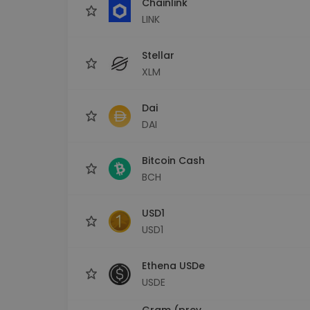
Chainlink
LINK
Stellar
XLM
Dai
DAI
Bitcoin Cash
BCH
USD1
USD1
Ethena USDe
USDE
Gram (prev.