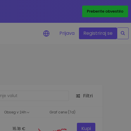
Preberite obvestilo
Prijava
Registriraj se
eni
ije o cenah vaših
ov
dstva
e priložnosti
Filtri
felja
i za optimalno
Obseg v 24h
Graf cene (7d)
Kupi
16.1B €