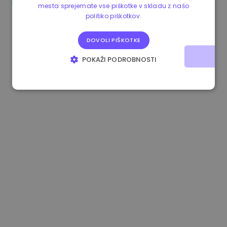
mesta sprejemate vse piškotke v skladu z našo
1.190000 €
-2.10%
3.3B €
politiko piškotkov.
DOVOLI PIŠKOTKE
POKAŽI PODROBNOSTI
NUJNO POTREBNI
IZVEDBENI
CILJANJE
FUNKCIONALNOST