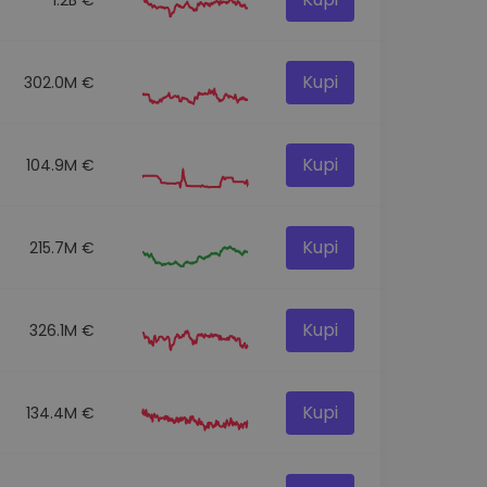
Kupi
302.0M €
Kupi
104.9M €
Kupi
215.7M €
Kupi
326.1M €
Kupi
134.4M €