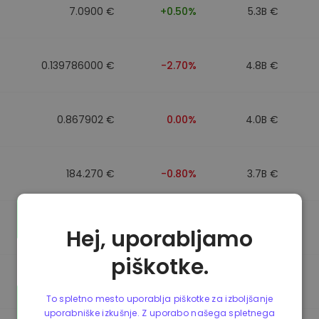
7.0900 €
+0.50%
5.3B €
0.139786000 €
-2.70%
4.8B €
0.867902 €
0.00%
4.0B €
184.270 €
-0.80%
3.7B €
0.867510 €
0.00%
3.5B €
Hej, uporabljamo
piškotke.
0.867411 €
0.00%
3.4B €
To spletno mesto uporablja piškotke za izboljšanje
uporabniške izkušnje. Z uporabo našega spletnega