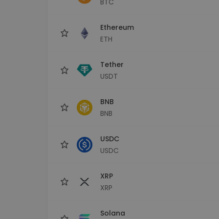
BTC
Raziskovalec naložb
Najdi svojo kripto strategijo
Ethereum
ETH
Tether
USDT
BNB
BNB
USDC
USDC
XRP
XRP
Solana