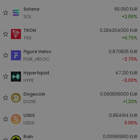
Solana
65.050 EUR
SOL
+2.00%
TRON
0.284204000 EUR
TRX
+0.70%
Figure Heloc
0.870825 EUR
FIGR_HELOC
-2.70%
Hyperliquid
47.210 EUR
HYPE
-3.00%
Dogecoin
0.060836000 EUR
DOGE
+1.20%
USDS
0.864914 EUR
USDS
0.00%
Rain
0.010969910 EUR