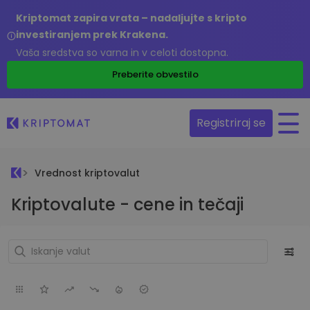
Kriptomat zapira vrata – nadaljujte s kripto
investiranjem prek Krakena.
Vaša sredstva so varna in v celoti dostopna.
Preberite obvestilo
Registriraj se
Vrednost kriptovalut
Kriptovalute - cene in tečaji