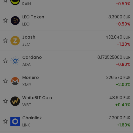
RAIN
-0.50%
LEO Token
8.3900 EUR
LEO
-0.50%
Zcash
432.040 EUR
ZEC
-1.20%
Cardano
0.172525000 EUR
ADA
-0.80%
Monero
326.570 EUR
XMR
+2.00%
WhiteBIT Coin
48.610 EUR
WBT
+0.40%
Chainlink
7.2000 EUR
LINK
+1.60%