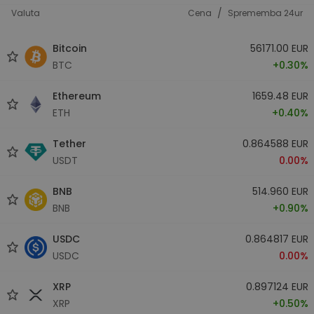
/
Valuta
Cena
Sprememba 24ur
Bitcoin
56171.00 EUR
BTC
+0.30%
Ethereum
1659.48 EUR
ETH
+0.40%
Tether
0.864588 EUR
USDT
0.00%
BNB
514.960 EUR
BNB
+0.90%
USDC
0.864817 EUR
USDC
0.00%
XRP
0.897124 EUR
XRP
+0.50%