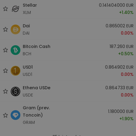
Stellar
0.141404000 EUR
XLM
+1.40%
Dai
0.865002 EUR
DAI
0.00%
Bitcoin Cash
187.260 EUR
BCH
+0.50%
USD1
0.864902 EUR
USD1
0.00%
Ethena USDe
0.864733 EUR
USDE
0.00%
Gram (prev.
1.180000 EUR
Toncoin)
+1.90%
GRAM