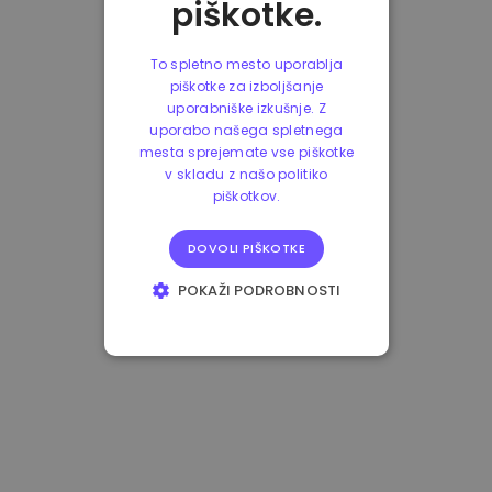
piškotke.
To spletno mesto uporablja
piškotke za izboljšanje
uporabniške izkušnje. Z
uporabo našega spletnega
mesta sprejemate vse piškotke
v skladu z našo politiko
piškotkov.
DOVOLI PIŠKOTKE
POKAŽI PODROBNOSTI
NUJNO POTREBNI
IZVEDBENI
CILJANJE
FUNKCIONALNOST