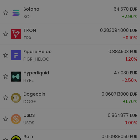
Solana
64.570 EUR
SOL
+2.90%
TRON
0.283094000 EUR
TRX
-0.10%
Figure Heloc
0.884503 EUR
FIGR_HELOC
-1.20%
Hyperliquid
47.030 EUR
HYPE
-2.50%
Dogecoin
0.060713000 EUR
DOGE
+1.70%
USDS
0.864877 EUR
USDS
0.00%
Rain
0.010988050 EUR