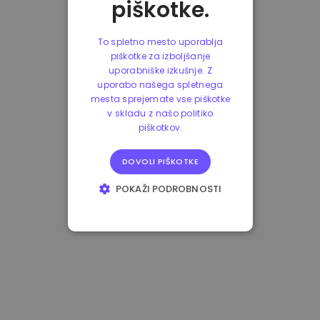
piškotke.
To spletno mesto uporablja
piškotke za izboljšanje
uporabniške izkušnje. Z
uporabo našega spletnega
mesta sprejemate vse piškotke
v skladu z našo politiko
piškotkov.
DOVOLI PIŠKOTKE
POKAŽI PODROBNOSTI
NUJNO POTREBNI
IZVEDBENI
CILJANJE
FUNKCIONALNOST