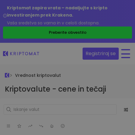
Kriptomat zapira vrata – nadaljujte s kripto
investiranjem prek Krakena.
Vaša sredstva so varna in v celoti dostopna.
Preberite obvestilo
Registriraj se
Vrednost kriptovalut
Kriptovalute - cene in tečaji