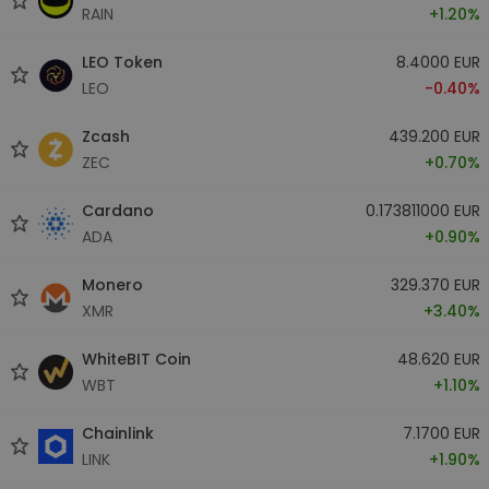
RAIN
+1.20%
LEO Token
8.4000 EUR
LEO
-0.40%
Zcash
439.200 EUR
ZEC
+0.70%
Cardano
0.173811000 EUR
ADA
+0.90%
Monero
329.370 EUR
XMR
+3.40%
WhiteBIT Coin
48.620 EUR
WBT
+1.10%
Chainlink
7.1700 EUR
LINK
+1.90%