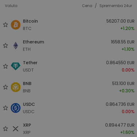
/
Valuta
Cena
Sprememba 24ur
Bitcoin
56207.00 EUR
BTC
+1.20%
Ethereum
1658.55 EUR
ETH
+1.10%
Tether
0.864550 EUR
USDT
0.00%
BNB
513.100 EUR
BNB
+0.30%
USDC
0.864736 EUR
USDC
0.00%
XRP
0.894477 EUR
XRP
+1.60%