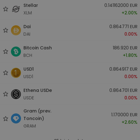
Stellar
0.141162000 EUR
XLM
+2.00%
Dai
0.864771 EUR
DAI
0.00%
Bitcoin Cash
186.920 EUR
BCH
+1.80%
USD1
0.864917 EUR
USD1
0.00%
Ethena USDe
0.864701 EUR
USDE
0.00%
Gram (prev.
1.170000 EUR
Toncoin)
+2.60%
GRAM