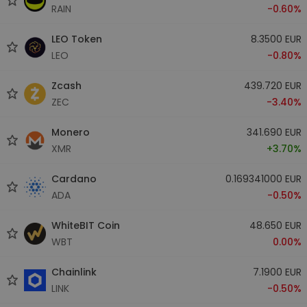
RAIN
-0.60%
LEO Token
8.3500 EUR
LEO
-0.80%
Zcash
439.720 EUR
ZEC
-3.40%
Monero
341.690 EUR
XMR
+3.70%
Cardano
0.169341000 EUR
ADA
-0.50%
WhiteBIT Coin
48.650 EUR
WBT
0.00%
Chainlink
7.1900 EUR
LINK
-0.50%