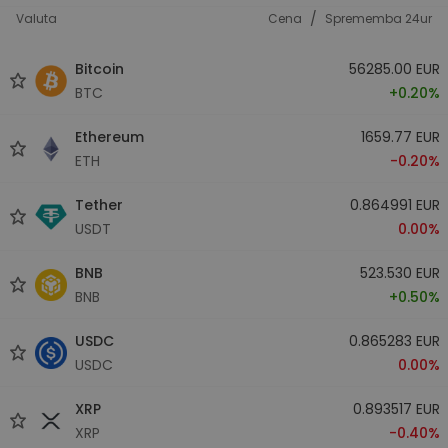
/
Valuta
Cena
Sprememba 24ur
Bitcoin
56285.00 EUR
BTC
+0.20%
Ethereum
1659.77 EUR
ETH
-0.20%
Tether
0.864991 EUR
USDT
0.00%
BNB
523.530 EUR
BNB
+0.50%
USDC
0.865283 EUR
USDC
0.00%
XRP
0.893517 EUR
XRP
-0.40%