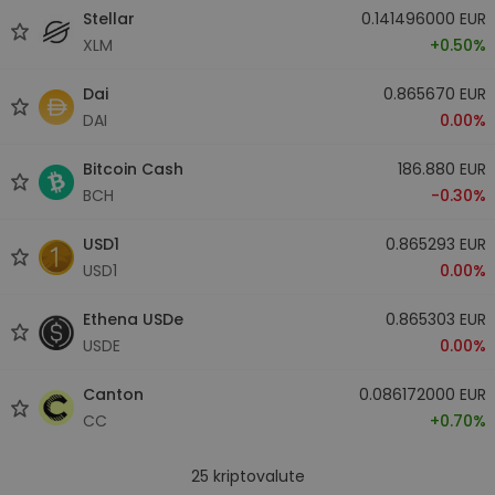
Stellar
0.141496000 EUR
XLM
+0.50%
Dai
0.865670 EUR
DAI
0.00%
Bitcoin Cash
186.880 EUR
BCH
-0.30%
USD1
0.865293 EUR
USD1
0.00%
Ethena USDe
0.865303 EUR
USDE
0.00%
Canton
0.086172000 EUR
CC
+0.70%
25
kriptovalute