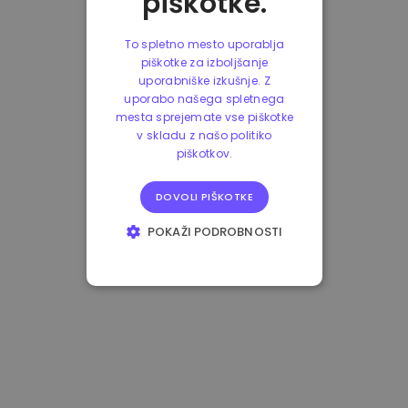
piškotke.
To spletno mesto uporablja
piškotke za izboljšanje
uporabniške izkušnje. Z
uporabo našega spletnega
mesta sprejemate vse piškotke
v skladu z našo politiko
piškotkov.
DOVOLI PIŠKOTKE
POKAŽI PODROBNOSTI
NUJNO POTREBNI
IZVEDBENI
CILJANJE
FUNKCIONALNOST