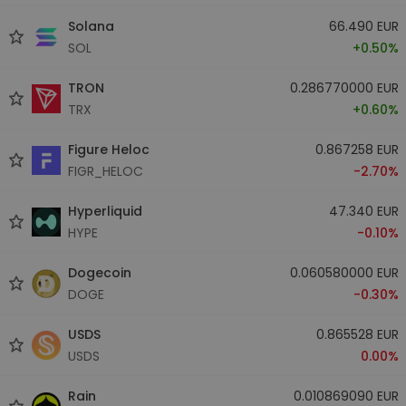
Solana
66.490 EUR
SOL
+0.50%
TRON
0.286770000 EUR
TRX
+0.60%
Figure Heloc
0.867258 EUR
FIGR_HELOC
-2.70%
Hyperliquid
47.340 EUR
HYPE
-0.10%
Dogecoin
0.060580000 EUR
DOGE
-0.30%
USDS
0.865528 EUR
USDS
0.00%
Rain
0.010869090 EUR