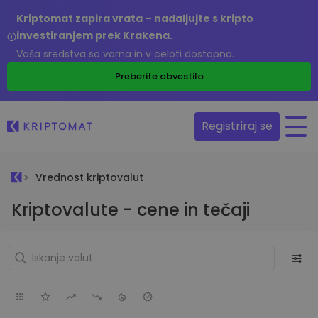
Kriptomat zapira vrata – nadaljujte s kripto
investiranjem prek Krakena.
Vaša sredstva so varna in v celoti dostopna.
Preberite obvestilo
Registriraj se
Vrednost kriptovalut
Kriptovalute - cene in tečaji