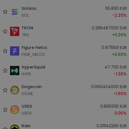
Solana
65.830 EUR
SOL
-2.20%
TRON
0.286487000 EUR
TRX
+0.30%
Figure Heloc
0.871559 EUR
FIGR_HELOC
+0.60%
Hyperliquid
47.700 EUR
HYPE
-1.30%
Dogecoin
0.060404000 EUR
DOGE
-1.60%
USDS
0.865936 EUR
USDS
0.00%
Rain
0.011142290 EUR