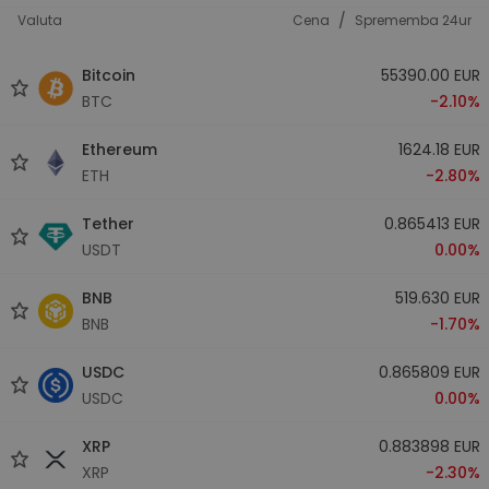
/
Valuta
Cena
Sprememba 24ur
Bitcoin
55390.00 EUR
BTC
-2.10%
Ethereum
1624.18 EUR
ETH
-2.80%
Tether
0.865413 EUR
USDT
0.00%
BNB
519.630 EUR
BNB
-1.70%
USDC
0.865809 EUR
USDC
0.00%
XRP
0.883898 EUR
XRP
-2.30%