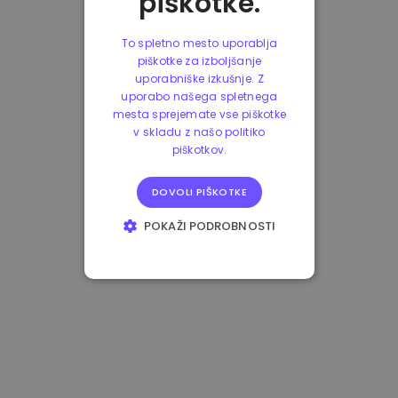
piškotke.
To spletno mesto uporablja
piškotke za izboljšanje
uporabniške izkušnje. Z
uporabo našega spletnega
mesta sprejemate vse piškotke
v skladu z našo politiko
piškotkov.
DOVOLI PIŠKOTKE
POKAŽI PODROBNOSTI
NUJNO POTREBNI
IZVEDBENI
CILJANJE
FUNKCIONALNOST