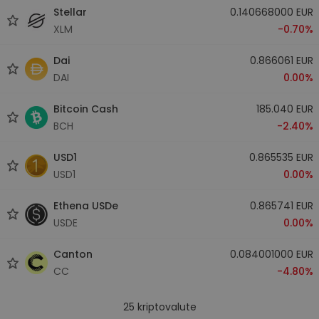
Stellar
0.140668000 EUR
XLM
-0.70%
Dai
0.866061 EUR
DAI
0.00%
Bitcoin Cash
185.040 EUR
BCH
-2.40%
USD1
0.865535 EUR
USD1
0.00%
Ethena USDe
0.865741 EUR
USDE
0.00%
Canton
0.084001000 EUR
CC
-4.80%
25
kriptovalute