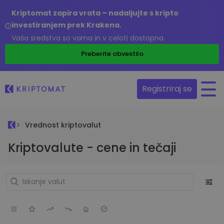
Kriptomat zapira vrata – nadaljujte s kripto
investiranjem prek Krakena.
Vaša sredstva so varna in v celoti dostopna.
Preberite obvestilo
Registriraj se
Vrednost kriptovalut
Kriptovalute - cene in tečaji