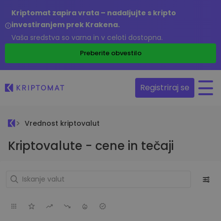
Kriptomat zapira vrata – nadaljujte s kripto
investiranjem prek Krakena.
Vaša sredstva so varna in v celoti dostopna.
Preberite obvestilo
Registriraj se
Vrednost kriptovalut
Kriptovalute - cene in tečaji