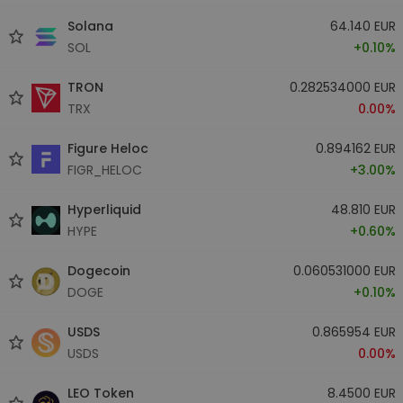
Solana
64.140 EUR
SOL
+0.10%
TRON
0.282534000 EUR
TRX
0.00%
Figure Heloc
0.894162 EUR
FIGR_HELOC
+3.00%
Hyperliquid
48.810 EUR
HYPE
+0.60%
Dogecoin
0.060531000 EUR
DOGE
+0.10%
USDS
0.865954 EUR
USDS
0.00%
LEO Token
8.4500 EUR