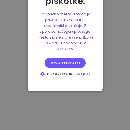
piškotke.
To spletno mesto uporablja
piškotke za izboljšanje
uporabniške izkušnje. Z
uporabo našega spletnega
mesta sprejemate vse piškotke
v skladu z našo politiko
piškotkov.
DOVOLI PIŠKOTKE
POKAŽI PODROBNOSTI
NUJNO POTREBNI
IZVEDBENI
CILJANJE
FUNKCIONALNOST