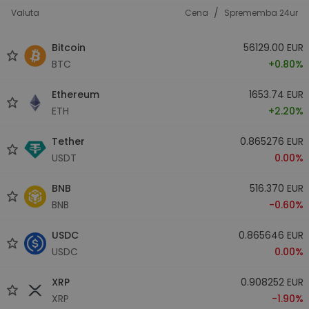
/
Valuta
Cena
Sprememba 24ur
Bitcoin
56129.00 EUR
BTC
+0.80%
Ethereum
1653.74 EUR
ETH
+2.20%
Tether
0.865276 EUR
USDT
0.00%
BNB
516.370 EUR
BNB
-0.60%
USDC
0.865646 EUR
USDC
0.00%
XRP
0.908252 EUR
XRP
-1.90%