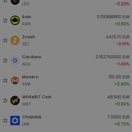
LEO
-0.20%
Rain
0.010888810 EUR
RAIN
+0.90%
Zcash
441.570 EUR
ZEC
-0.10%
Cardano
0.162760000 EUR
ADA
-1.40%
Monero
315.310 EUR
XMR
+2.40%
WhiteBIT Coin
48.590 EUR
WBT
+0.90%
Chainlink
7.0900 EUR
LINK
+0.70%