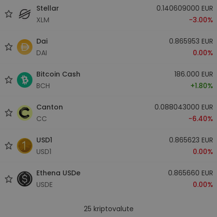
Stellar
0.140609000 EUR
XLM
-3.00%
Dai
0.865953 EUR
DAI
0.00%
Bitcoin Cash
186.000 EUR
BCH
+1.80%
Canton
0.088043000 EUR
CC
-6.40%
USD1
0.865623 EUR
USD1
0.00%
Ethena USDe
0.865660 EUR
USDE
0.00%
25
kriptovalute