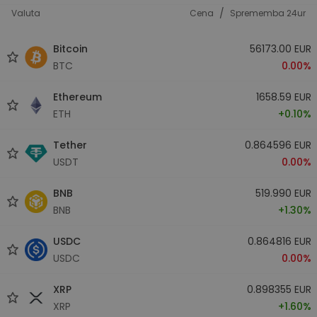
/
Valuta
Cena
Sprememba 24ur
Bitcoin
56173.00 EUR
BTC
0.00%
Ethereum
1658.59 EUR
ETH
+0.10%
Tether
0.864596 EUR
USDT
0.00%
BNB
519.990 EUR
BNB
+1.30%
USDC
0.864816 EUR
USDC
0.00%
XRP
0.898355 EUR
XRP
+1.60%