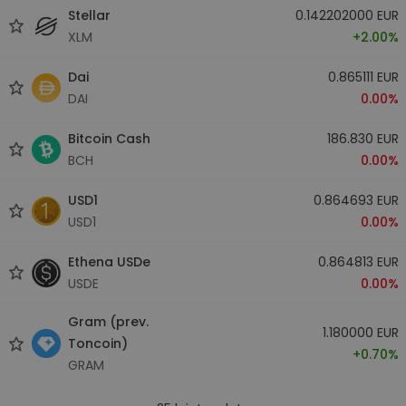
Stellar
0.142202000 EUR
XLM
+2.00%
Dai
0.865111 EUR
DAI
0.00%
Bitcoin Cash
186.830 EUR
BCH
0.00%
USD1
0.864693 EUR
USD1
0.00%
Ethena USDe
0.864813 EUR
USDE
0.00%
Gram (prev.
1.180000 EUR
Toncoin)
+0.70%
GRAM