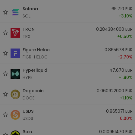
Solana
65.710 EUR
SOL
+3.10%
TRON
0.284384000 EUR
TRX
+0.50%
Figure Heloc
0.865678 EUR
FIGR_HELOC
-2.70%
Hyperliquid
47.670 EUR
HYPE
+1.80%
Dogecoin
0.060922000 EUR
DOGE
+1.10%
USDS
0.865071 EUR
USDS
0.00%
Rain
0.010951470 EUR