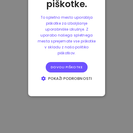
piškotke.
To spletno mesto uporablja
piškotke za izboljšanje
uporabniške izkušnje. Z
uporabo našega spletnega
mesta sprejemate vse piškotke
v skladu z našo politiko
piškotkov.
DOVOLI PIŠKOTKE
POKAŽI PODROBNOSTI
NUJNO POTREBNI
IZVEDBENI
CILJANJE
FUNKCIONALNOST