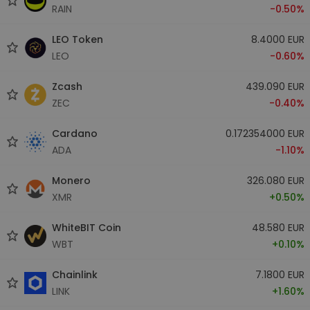
RAIN
-0.50%
LEO Token
8.4000 EUR
LEO
-0.60%
Zcash
439.090 EUR
ZEC
-0.40%
Cardano
0.172354000 EUR
ADA
-1.10%
Monero
326.080 EUR
XMR
+0.50%
WhiteBIT Coin
48.580 EUR
WBT
+0.10%
Chainlink
7.1800 EUR
LINK
+1.60%