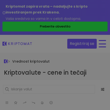
Kriptomat zapira vrata – nadaljujte s kripto
investiranjem prek Krakena.
Vaša sredstva so varna in v celoti dostopna.
Preberite obvestilo
Registriraj se
Vrednost kriptovalut
Kriptovalute - cene in tečaji