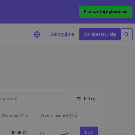
Przeczytaj ogłoszenie
Zaloguj się
Zarejestruj się
enowe
je cen ulubionych
czasie rzeczywistym
aj aktywa
liwości inwestycyjne
Filtry
ortfolio
na obserwacja
ąca optymalne wyniki
Wolumen 24h
Wykres cenowy (7d)
Kup
19.5B €