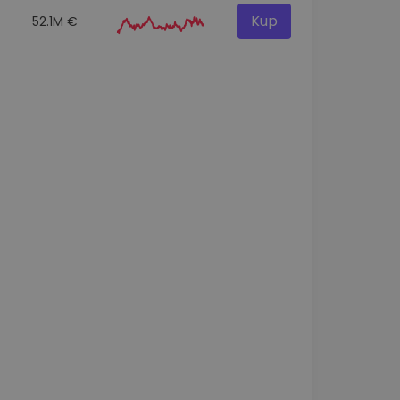
Kup
52.1M €