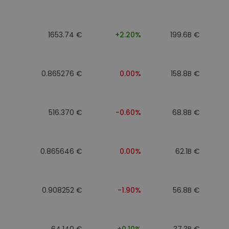
walut
1653.74 €
+2.20%
199.6B €
0.865276 €
0.00%
158.8B €
516.370 €
-0.60%
68.8B €
0.865646 €
0.00%
62.1B €
0.908252 €
-1.90%
56.8B €
64.140 €
+0.10%
37.3B €