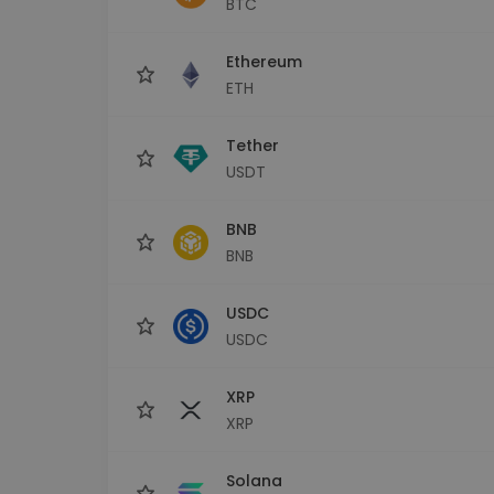
BTC
Explorer inwestycji
Znajdź swoją strategię krypto
Ethereum
ETH
Tether
USDT
BNB
BNB
USDC
USDC
XRP
XRP
Solana