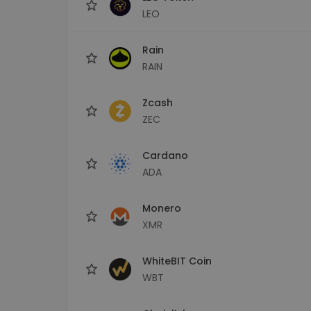
LEO
Rain
RAIN
Zcash
ZEC
Cardano
ADA
Monero
XMR
WhiteBIT Coin
WBT