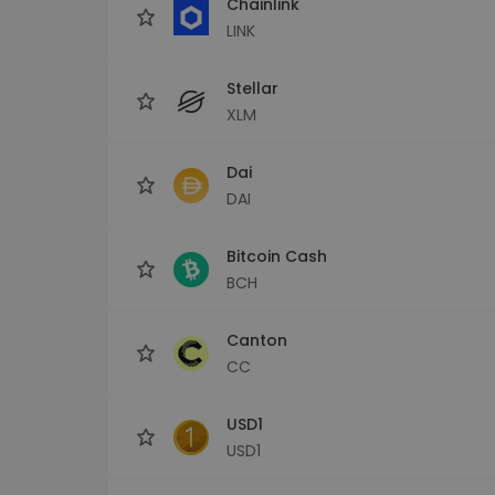
Chainlink
LINK
Stellar
XLM
Dai
DAI
Bitcoin Cash
BCH
Canton
CC
USD1
USD1