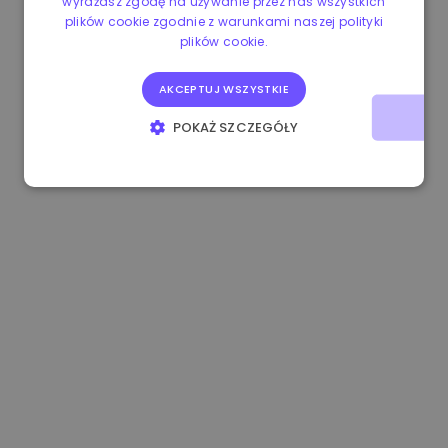
wyrażasz zgodę na używanie przez nas wszystkich
plików cookie zgodnie z warunkami naszej polityki
0.865660 €
0.00%
3.4B €
plików cookie.
AKCEPTUJ WSZYSTKIE
POKAŻ SZCZEGÓŁY
NIEZBĘDNE
WYDAJNOŚĆ
TARGETOWANIE
FUNKCJONALNOŚĆ