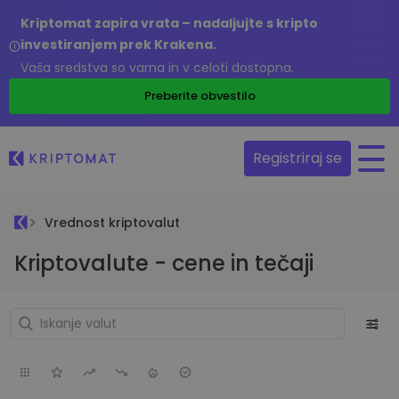
Kriptomat zapira vrata – nadaljujte s kripto
investiranjem prek Krakena.
Vaša sredstva so varna in v celoti dostopna.
Preberite obvestilo
Registriraj se
Vrednost kriptovalut
Kriptovalute - cene in tečaji