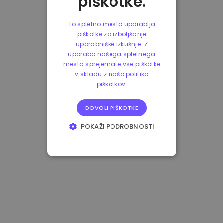
piškotke.
To spletno mesto uporablja
piškotke za izboljšanje
uporabniške izkušnje. Z
uporabo našega spletnega
mesta sprejemate vse piškotke
v skladu z našo politiko
piškotkov.
DOVOLI PIŠKOTKE
POKAŽI PODROBNOSTI
NUJNO POTREBNI
IZVEDBENI
CILJANJE
FUNKCIONALNOST