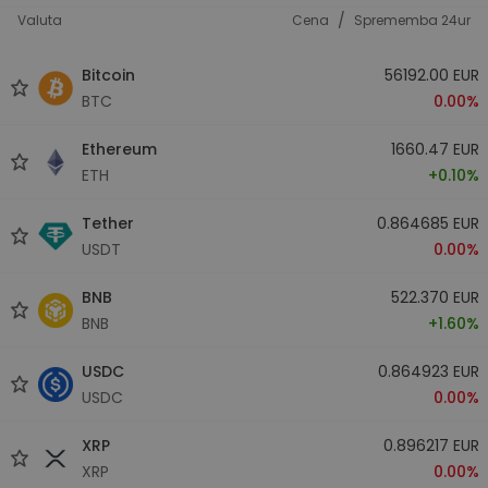
/
Valuta
Cena
Sprememba 24ur
Bitcoin
56192.00 EUR
BTC
0.00%
Ethereum
1660.47 EUR
ETH
+0.10%
Tether
0.864685 EUR
USDT
0.00%
BNB
522.370 EUR
BNB
+1.60%
USDC
0.864923 EUR
USDC
0.00%
XRP
0.896217 EUR
XRP
0.00%