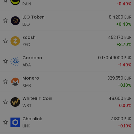
RAIN
-0.40%
LEO Token
8.4200 EUR
LEO
+0.40%
Zcash
452.170 EUR
ZEC
+3.70%
Cardano
0.170149000 EUR
ADA
-1.40%
Monero
329.550 EUR
XMR
+0.10%
WhiteBIT Coin
48.600 EUR
WBT
0.00%
Chainlink
7.1800 EUR
LINK
-0.10%