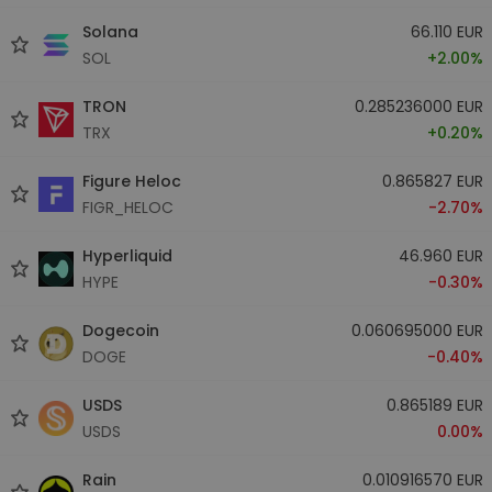
Solana
66.110 EUR
SOL
+2.00%
TRON
0.285236000 EUR
TRX
+0.20%
Figure Heloc
0.865827 EUR
FIGR_HELOC
-2.70%
Hyperliquid
46.960 EUR
HYPE
-0.30%
Dogecoin
0.060695000 EUR
DOGE
-0.40%
USDS
0.865189 EUR
USDS
0.00%
Rain
0.010916570 EUR