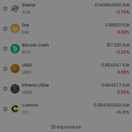
Stellar
0.140894000 EUR
XLM
-0.70%
Dai
0.865121 EUR
DAI
0.00%
Bitcoin Cash
187.230 EUR
BCH
-0.20%
USD1
0.864947 EUR
USD1
0.00%
Ethena USDe
0.864977 EUR
USDE
0.00%
Canton
0.084060000 EUR
CC
+6.10%
25
kriptovalute