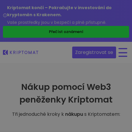
Kriptomat končí – Pokračujte v investování do
kryptoměn s Krakenem.
Vaše prostředky jsou v bezpečí a plně přístupné.
Přečíst oznámení
Zaregistrovat se
Nákup pomocí Web3
peněženky Kriptomat
Tři jednoduché kroky k
nákupu
s Kriptomatem: