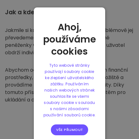
Jak a kde
ukládat
Ahoj,
Jakmile si koupíte na
Kriptomatu
, bezproblémově jej
používáme
převedeme do vaší vyhrazené a bezpečné
peněženky v rámci naší platformy. Každý uživatel
cookies
obdrží individuální peněženku.
Tyto webové stránky
Abychom ochránili naše zákazníky a jejich finanční
používají soubory cookie
prostředky, nabízíme bezpečné offline úložiště a
ke zlepšení uživatelského
provádíme pravidelné bezpečnostní audity. Díky
zážitku. Používáním
našich webových stránek
tomuto přístupu je naše platforma útočištěm pro
souhlasíte se všemi
ukládání a dalších kryptoměn.
soubory cookie v souladu
s našimi zásadami
používání souborů cookie.
VŠE PŘIJMOUT