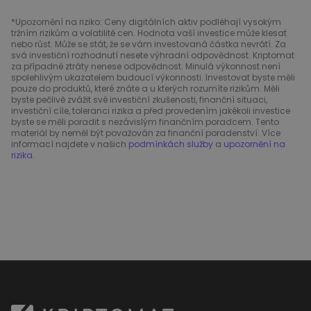
*Upozornění na riziko: Ceny digitálních aktiv podléhají vysokým
tržním rizikům a volatilitě cen. Hodnota vaší investice může klesat
nebo růst. Může se stát, že se vám investovaná částka nevrátí. Za
svá investiční rozhodnutí nesete výhradní odpovědnost. Kriptomat
za případné ztráty nenese odpovědnost. Minulá výkonnost není
spolehlivým ukazatelem budoucí výkonnosti. Investovat byste měli
pouze do produktů, které znáte a u kterých rozumíte rizikům. Měli
byste pečlivě zvážit své investiční zkušenosti, finanční situaci,
investiční cíle, toleranci rizika a před provedením jakékoli investice
byste se měli poradit s nezávislým finančním poradcem. Tento
materiál by neměl být považován za finanční poradenství. Více
informací najdete v našich
podmínkách služby
a
upozornění na
rizika
.