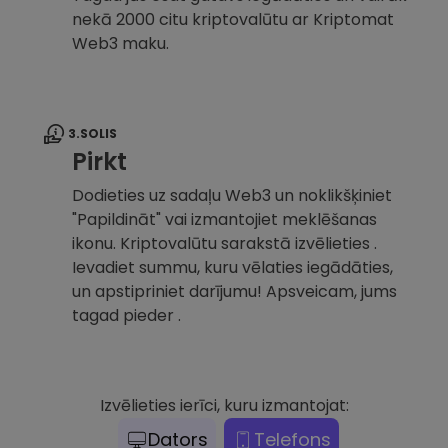
nekā 2000 citu kriptovalūtu ar Kriptomat
Web3 maku.
3.SOLIS
Pirkt
Dodieties uz sadaļu Web3 un noklikšķiniet
"Papildināt" vai izmantojiet meklēšanas
ikonu. Kriptovalūtu sarakstā izvēlieties .
Ievadiet summu, kuru vēlaties iegādāties,
un apstipriniet darījumu! Apsveicam, jums
tagad pieder .
Izvēlieties ierīci, kuru izmantojat:
Dators
Telefons