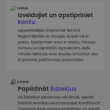
1.SOLIS
Izveidojiet un apstipriniet
kontu
Lejupielādējiet Kriptomat lietotni.
Reģistrējieties ar Google, Apple vai e-
pastu. Apstipriniet savu e-pastu, tālruņa
numuru un identitāti. Apsveicam, dažu
minūšu laikā jūs esat iespēju izmantot visu
Kriptomat platformas potenciālu!
2.SOLIS
Papildināt
līdzekļus
Lai līdzekļus pievienotu vēl ātrāk, veiciet
bankas iemaksu vai izmantojiet kredītkarti!
Tagad jūs esat gatavs iegādāties un vairāk