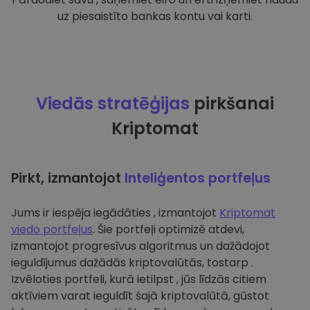
uz piesaistīto bankas kontu vai karti.
Viedās stratēģijas
pirkšanai
Kriptomat
Pirkt, izmantojot
Inteliģentos portfeļus
Jums ir iespēja iegādāties , izmantojot
Kriptomat
viedo portfeļus
. Šie portfeļi optimizē atdevi,
izmantojot progresīvus algoritmus un dažādojot
ieguldījumus dažādās kriptovalūtās, tostarp .
Izvēloties portfeli, kurā ietilpst , jūs līdzās citiem
aktīviem varat ieguldīt šajā kriptovalūtā, gūstot