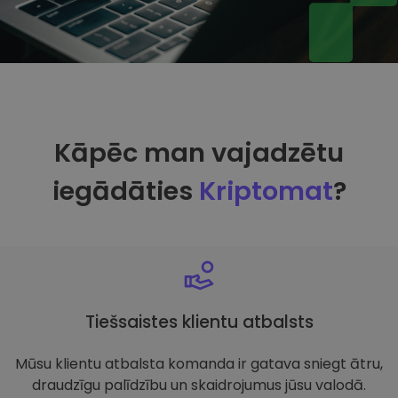
Kāpēc man vajadzētu
iegādāties
Kriptomat
?
Tiešsaistes klientu atbalsts
Mūsu klientu atbalsta komanda ir gatava sniegt ātru,
draudzīgu palīdzību un skaidrojumus jūsu valodā.