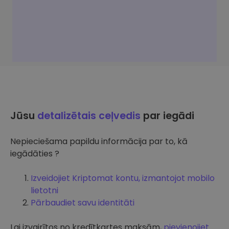
Jūsu
detalizētais ceļvedis
par iegādi
Nepieciešama papildu informācija par to, kā
iegādāties ?
Izveidojiet Kriptomat kontu, izmantojot mobilo
lietotni
Pārbaudiet savu identitāti
Lai izvairītos no kredītkartes maksām,
pievienojiet