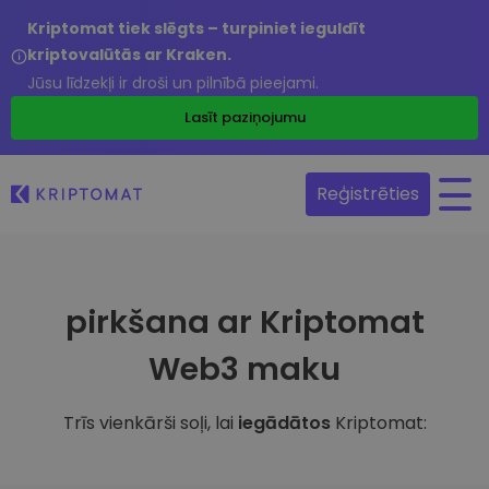
Kriptomat tiek slēgts – turpiniet ieguldīt
kriptovalūtās ar Kraken.
Jūsu līdzekļi ir droši un pilnībā pieejami.
Lasīt paziņojumu
Reģistrēties
pirkšana ar Kriptomat
Web3 maku
Trīs vienkārši soļi, lai
iegādātos
Kriptomat: