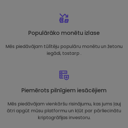
Populārāko monētu izlase
Mēs piedāvājam tūlītēju populāru monētu un žetonu
iegādi, tostarp .
Piemērots pilnīgiem iesācējiem
Mēs piedāvājam vienkāršu risinājumu, kas jums ļauj
ātri apgūt mūsu platformu un kļūt par pārliecinātu
kriptogrāfijas investoru.