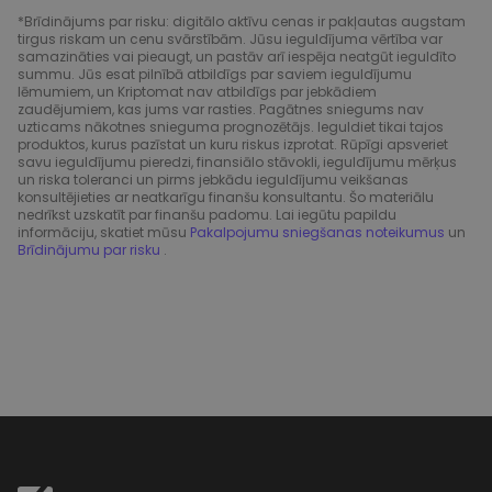
*Brīdinājums par risku: digitālo aktīvu cenas ir pakļautas augstam
tirgus riskam un cenu svārstībām. Jūsu ieguldījuma vērtība var
samazināties vai pieaugt, un pastāv arī iespēja neatgūt ieguldīto
summu. Jūs esat pilnībā atbildīgs par saviem ieguldījumu
lēmumiem, un Kriptomat nav atbildīgs par jebkādiem
zaudējumiem, kas jums var rasties. Pagātnes sniegums nav
uzticams nākotnes snieguma prognozētājs. Ieguldiet tikai tajos
produktos, kurus pazīstat un kuru riskus izprotat. Rūpīgi apsveriet
savu ieguldījumu pieredzi, finansiālo stāvokli, ieguldījumu mērķus
un riska toleranci un pirms jebkādu ieguldījumu veikšanas
konsultējieties ar neatkarīgu finanšu konsultantu. Šo materiālu
nedrīkst uzskatīt par finanšu padomu. Lai iegūtu papildu
informāciju, skatiet mūsu
Pakalpojumu sniegšanas noteikumus
un
Brīdinājumu par risku
.