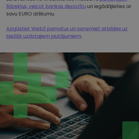
līdzekļus, veicot bankas depozītu
un iegādājieties ar
savu EURO atlikumu.
Apgūstiet Web3 pamatus un saņemiet atbildes uz
biežāk uzdotajiem jautājumiem
.