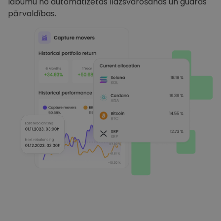
labumu no automatizētas līdzsvarošanas un gudras
pārvaldības.