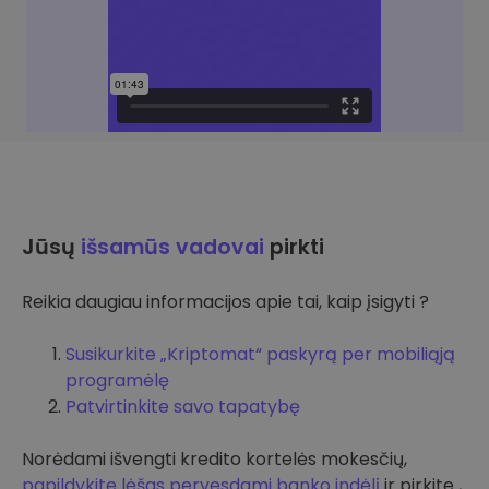
Jūsų
išsamūs vadovai
pirkti
Reikia daugiau informacijos apie tai, kaip įsigyti ?
Susikurkite „Kriptomat“ paskyrą per mobiliąją
programėlę
Patvirtinkite savo tapatybę
Norėdami išvengti kredito kortelės mokesčių,
papildykite lėšas pervesdami banko indėlį
ir pirkite ,