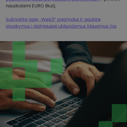
naudodami EURO likutį.
Sužinokite apie „Web3“ pagrindus ir gaukite
atsakymus į dažniausiai užduodamus klausimus čia
.