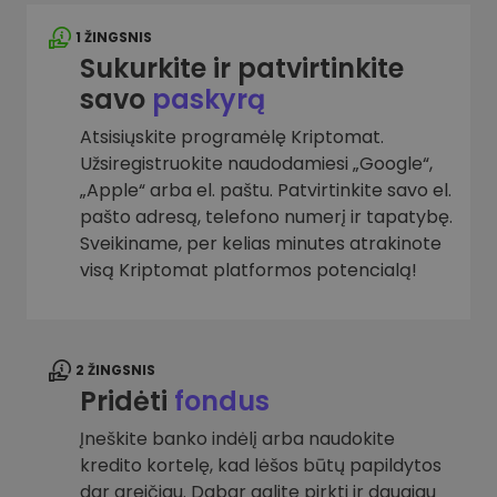
1 ŽINGSNIS
Sukurkite ir patvirtinkite
savo
paskyrą
Atsisiųskite programėlę Kriptomat.
Užsiregistruokite naudodamiesi „Google“,
„Apple“ arba el. paštu. Patvirtinkite savo el.
pašto adresą, telefono numerį ir tapatybę.
Sveikiname, per kelias minutes atrakinote
visą Kriptomat platformos potencialą!
2 ŽINGSNIS
Pridėti
fondus
Įneškite banko indėlį arba naudokite
kredito kortelę, kad lėšos būtų papildytos
dar greičiau. Dabar galite pirkti ir daugiau