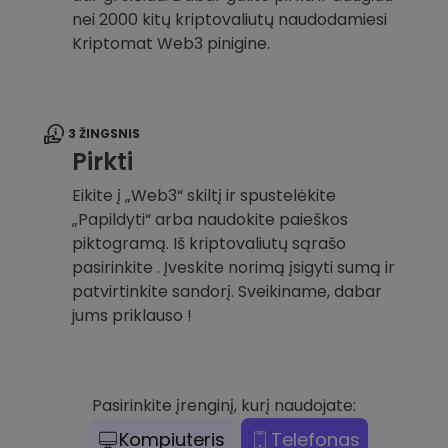
nei 2000 kitų kriptovaliutų naudodamiesi
Kriptomat Web3 pinigine.
3 ŽINGSNIS
Pirkti
Eikite į „Web3“ skiltį ir spustelėkite
„Papildyti“ arba naudokite paieškos
piktogramą. Iš kriptovaliutų sąrašo
pasirinkite . Įveskite norimą įsigyti sumą ir
patvirtinkite sandorį. Sveikiname, dabar
jums priklauso !
Pasirinkite įrenginį, kurį naudojate:
Kompiuteris
Telefonas