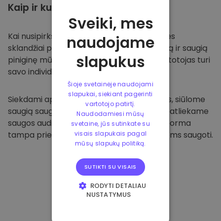
Kaip ir kur
saugoti
Sveiki, mes
Kai nusipirksite
Kriptomat platformoje
, mes
naudojame
sklandžiai pervesime valiutą į jūsų specialią ir saugią
slapukus
piniginę mūsų platformoje. Kiekvienas vartotojas turi
savo individualią piniginę.
Šioje svetainėje naudojami
slapukai, siekiant pagerinti
Siekdami apsaugoti savo klientus ir jų lėšas, siūlome
vartotojo patirtį.
saugią saugyklą neprisijungus ir reguliariai atliekame
Naudodamiesi mūsų
saugos auditus. Dėl šio požiūrio mūsų platforma
svetaine, jūs sutinkate su
tampa prieglobsčiu ir kitoms kriptovaliutoms saugoti.
visais slapukais pagal
mūsų slapukų politiką.
SUTIKTI SU VISAIS
RODYTI DETALIAU
NUSTATYMUS
BŪTINIEJI