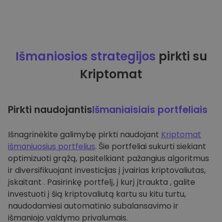
Išmaniosios strategijos
pirkti su
Kriptomat
Pirkti naudojantis
Išmaniaisiais portfeliais
Išnagrinėkite galimybę pirkti naudojant
Kriptomat
išmaniuosius portfelius
. Šie portfeliai sukurti siekiant
optimizuoti grąžą, pasitelkiant pažangius algoritmus
ir diversifikuojant investicijas į įvairias kriptovaliutas,
įskaitant . Pasirinkę portfelį, į kurį įtraukta , galite
investuoti į šią kriptovaliutą kartu su kitu turtu,
naudodamiesi automatinio subalansavimo ir
išmaniojo valdymo privalumais.