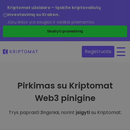
Kriptomat užsidaro – tęskite kriptovaliutų
investavimą su Kraken.
Jūsų lėšos yra saugios ir visiškai prieinamos.
Skaityti pranešimą
Registruotis
Pirkimas su Kriptomat
Web3 pinigine
Trys paprasti žingsniai, norint
įsigyti
su Kriptomat: