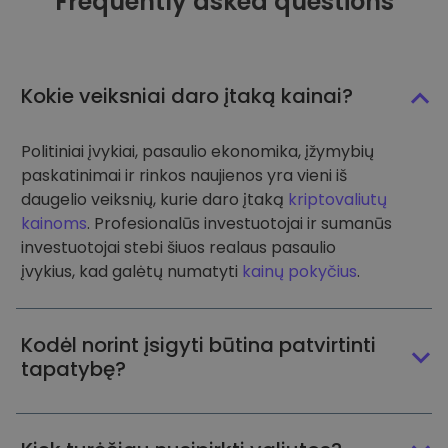
Frequently asked questions
Kokie veiksniai daro įtaką kainai?
Politiniai įvykiai, pasaulio ekonomika, įžymybių
paskatinimai ir rinkos naujienos yra vieni iš
daugelio veiksnių, kurie daro įtaką
kriptovaliutų
kainoms
. Profesionalūs investuotojai ir sumanūs
investuotojai stebi šiuos realaus pasaulio
įvykius, kad galėtų numatyti
kainų pokyčius
.
Kodėl norint įsigyti būtina patvirtinti
tapatybę?