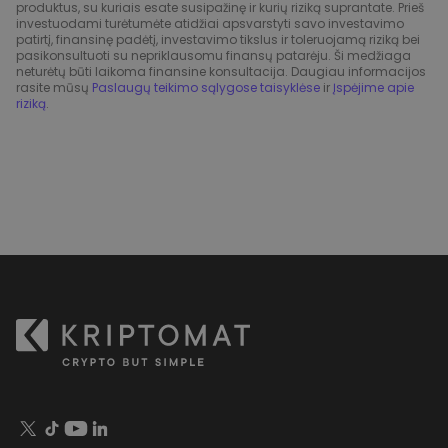
produktus, su kuriais esate susipažinę ir kurių riziką suprantate. Prieš
investuodami turėtumėte atidžiai apsvarstyti savo investavimo
patirtį, finansinę padėtį, investavimo tikslus ir toleruojamą riziką bei
pasikonsultuoti su nepriklausomu finansų patarėju. Ši medžiaga
neturėtų būti laikoma finansine konsultacija. Daugiau informacijos
rasite mūsų
Paslaugų teikimo sąlygose taisyklėse
ir
Įspėjime apie
riziką
.