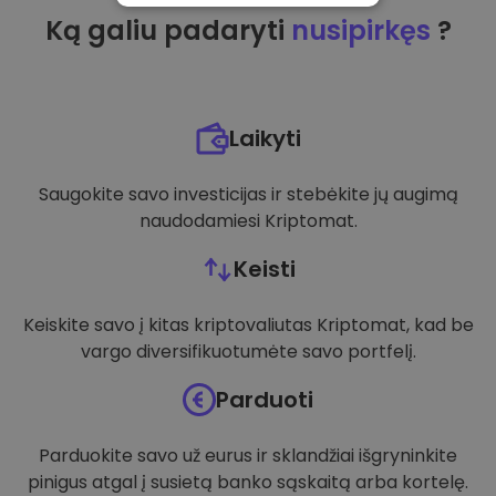
Ką galiu padaryti
nusipirkęs
?
VEIKIMĄ GERINANTYS
TIKSLINIAI
FUNKCINIAI
Laikyti
Saugokite savo investicijas ir stebėkite jų augimą
naudodamiesi Kriptomat.
Keisti
Keiskite savo į kitas kriptovaliutas Kriptomat, kad be
vargo diversifikuotumėte savo portfelį.
Parduoti
Parduokite savo už eurus ir sklandžiai išgryninkite
pinigus atgal į susietą banko sąskaitą arba kortelę.