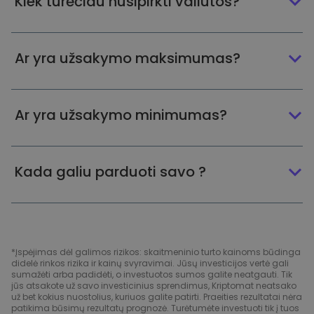
Kiek turėčiau nusipirkti valiutos?
Ar yra užsakymo maksimumas?
Ar yra užsakymo minimumas?
Kada galiu parduoti savo ?
*Įspėjimas dėl galimos rizikos: skaitmeninio turto kainoms būdinga
didelė rinkos rizika ir kainų svyravimai. Jūsų investicijos vertė gali
sumažėti arba padidėti, o investuotos sumos galite neatgauti. Tik
jūs atsakote už savo investicinius sprendimus, Kriptomat neatsako
už bet kokius nuostolius, kuriuos galite patirti. Praeities rezultatai nėra
patikima būsimų rezultatų prognozė. Turėtumėte investuoti tik į tuos