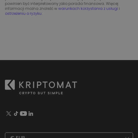
powinien być interpretowany jako porada finansowa. Więcej
informacji można znaleźć w
warunkach korzystania z usługi
i
ostrzeżeniu o ryzyku
.
€ EUR