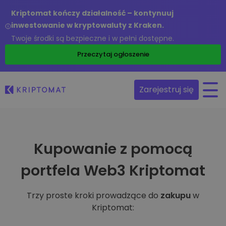
Kriptomat kończy działalność – kontynuuj
inwestowanie w kryptowaluty z Kraken.
Twoje środki są bezpieczne i w pełni dostępne.
Przeczytaj ogłoszenie
Zarejestruj się
Kupowanie z pomocą
portfela Web3 Kriptomat
Trzy proste kroki prowadzące do
zakupu
w
Kriptomat: