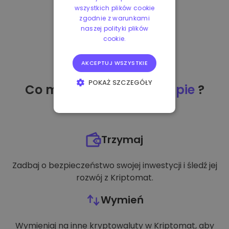
wszystkich plików cookie
zgodnie z warunkami
naszej polityki plików
cookie.
AKCEPTUJ WSZYSTKIE
POKAŻ SZCZEGÓŁY
Co mogę zrobić
po zakupie
?
NIEZBĘDNE
WYDAJNOŚĆ
Trzymaj
TARGETOWANIE
Zadbaj o bezpieczeństwo swojej inwestycji i śledź jej
FUNKCJONALNOŚĆ
rozwój z Kriptomat.
Wymień
Wymieniaj na inne kryptowaluty w Kriptomat, aby