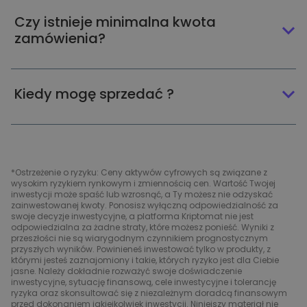
Czy istnieje minimalna kwota
zamówienia?
Kiedy mogę sprzedać ?
*Ostrzeżenie o ryzyku: Ceny aktywów cyfrowych są związane z
wysokim ryzykiem rynkowym i zmiennością cen. Wartość Twojej
inwestycji może spaść lub wzrosnąć, a Ty możesz nie odzyskać
zainwestowanej kwoty. Ponosisz wyłączną odpowiedzialność za
swoje decyzje inwestycyjne, a platforma Kriptomat nie jest
odpowiedzialna za żadne straty, które możesz ponieść. Wyniki z
przeszłości nie są wiarygodnym czynnikiem prognostycznym
przyszłych wyników. Powinieneś inwestować tylko w produkty, z
którymi jesteś zaznajomiony i takie, których ryzyko jest dla Ciebie
jasne. Należy dokładnie rozważyć swoje doświadczenie
inwestycyjne, sytuację finansową, cele inwestycyjne i tolerancję
ryzyka oraz skonsultować się z niezależnym doradcą finansowym
przed dokonaniem jakiejkolwiek inwestycji. Niniejszy materiał nie