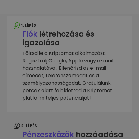
1. LÉPÉS
Fiók
létrehozása és
igazolása
Töltsd le a Kriptomat alkalmazást.
Regisztrálj Google, Apple vagy e-mail
használatával. Ellenőrizd az e-mail
címedet, telefonszámodat és a
személyazonosságodat. Gratulálunk,
percek alatt feloldottad a Kriptomat
platform teljes potenciálját!
2. LÉPÉS
Pénzeszközök
hozzáadása