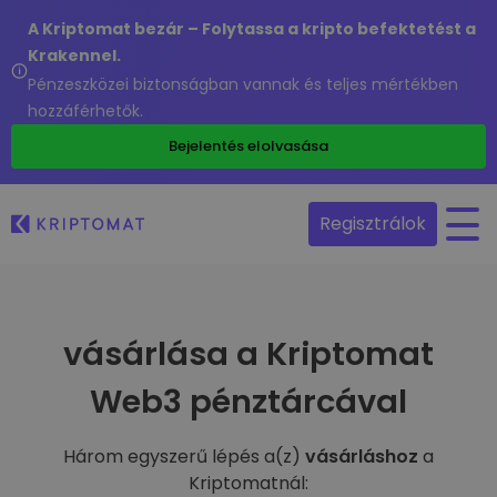
A Kriptomat bezár – Folytassa a kripto befektetést a
Krakennel.
Pénzeszközei biztonságban vannak és teljes mértékben
hozzáférhetők.
Bejelentés elolvasása
Regisztrálok
vásárlása a Kriptomat
Web3 pénztárcával
Három egyszerű lépés a(z)
vásárláshoz
a
Kriptomatnál: