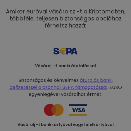
Amikor euróval vásárolsz -t a Kriptomaton,
többféle, teljesen biztonságos opcióhoz
férhetsz hozzá:
Vásárolj -t banki átutalással
Biztonságos és kényelmes
átutalás banki
befizetéssel a
azonnali SEPA támogatással
. EURO
egyenlegével vásárolhat érmét.
Vásárolj -t bankkártyával vagy hitelkártyával