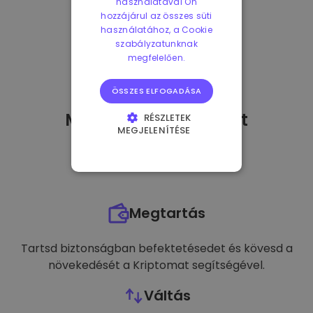
használatával Ön
hozzájárul az összes süti
használatához, a Cookie
szabályzatunknak
megfelelően.
ÖSSZES ELFOGADÁSA
Mit tehetek
miután
-t
RÉSZLETEK
MEGJELENÍTÉSE
vásároltam?
ELENGEDHETETLENÜL
SZÜKSÉGES
TELJESÍTMÉNY
Megtartás
CÉLZÁS
FUNKCIONALITÁS
Tartsd biztonságban befektetésedet és kövesd a
növekedését a Kriptomat segítségével.
Váltás