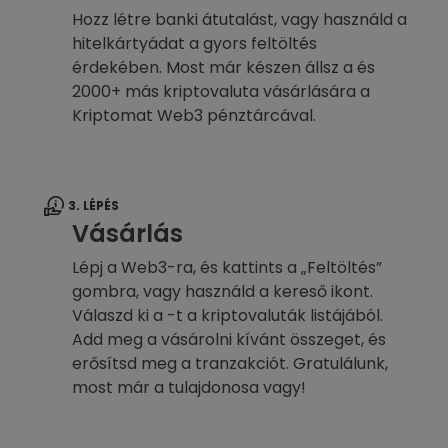
Hozz létre banki átutalást, vagy használd a
hitelkártyádat a gyors feltöltés
érdekében. Most már készen állsz a és
2000+ más kriptovaluta vásárlására a
Kriptomat Web3 pénztárcával.
3. LÉPÉS
Vásárlás
Lépj a Web3-ra, és kattints a „Feltöltés”
gombra, vagy használd a kereső ikont.
Válaszd ki a -t a kriptovaluták listájából.
Add meg a vásárolni kívánt összeget, és
erősítsd meg a tranzakciót. Gratulálunk,
most már a tulajdonosa vagy!