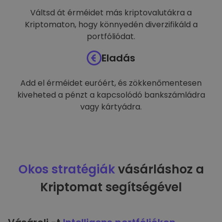
Váltsd át érméidet más kriptovalutákra a
Kriptomaton, hogy könnyedén diverzifikáld a
portfóliódat.
Eladás
Add el érméidet euróért, és zökkenőmentesen
kiveheted a pénzt a kapcsolódó bankszámládra
vagy kártyádra.
Okos stratégiák
vásárláshoz a
Kriptomat segítségével