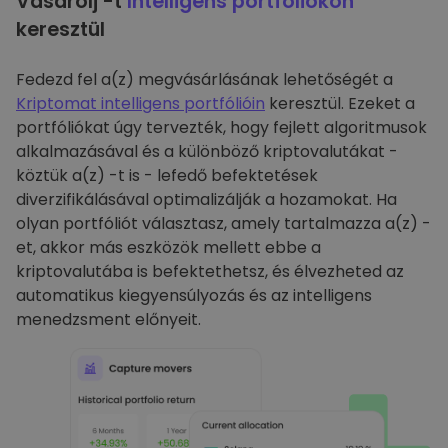
Vásárolj -t
Intelligens portfóliókon
keresztül
Fedezd fel a(z) megvásárlásának lehetőségét a
Kriptomat intelligens portfólióin
keresztül. Ezeket a
portfóliókat úgy tervezték, hogy fejlett algoritmusok
alkalmazásával és a különböző kriptovalutákat -
köztük a(z) -t is - lefedő befektetések
diverzifikálásával optimalizálják a hozamokat. Ha
olyan portfóliót választasz, amely tartalmazza a(z) -
et, akkor más eszközök mellett ebbe a
kriptovalutába is befektethetsz, és élvezheted az
automatikus kiegyensúlyozás és az intelligens
menedzsment előnyeit.