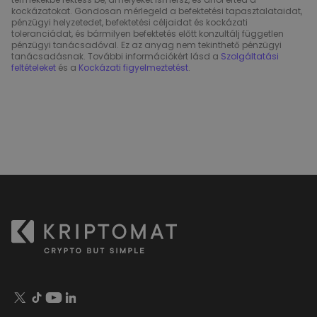
kockázatokat. Gondosan mérlegeld a befektetési tapasztalataidat,
pénzügyi helyzetedet, befektetési céljaidat és kockázati
toleranciádat, és bármilyen befektetés előtt konzultálj független
pénzügyi tanácsadóval. Ez az anyag nem tekinthető pénzügyi
tanácsadásnak. További információkért lásd a
Szolgáltatási
feltételeket
és a
Kockázati figyelmeztetést
.