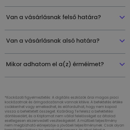
Van a vásárlásnak felső határa?
Van a vásárlásnak alsó határa?
Mikor adhatom el a(z) érméimet?
*Kockázati figyelmeztetés: A digitális eszközök árai magas piaci
kockázatnak és áringadozásnak vannak kitéve. A befektetés értéke
csökkenhet vagy emelkedhet, és előfordulhat, hogy nem kapod
vissza a befektetett összeget. Kizárólag Te felelsz a befektetési
döntéseidért, és a Kriptomat nem vállal felelősséget az általad
esetlegesen elszenvedett veszteségekért. A múltbeli teljesítmény
nem megbízható előrejelzője a jövőbeli teljesítménynek. Csak olyan
termékekbe fektess be, amelyeket ismersz, és ahol érted a