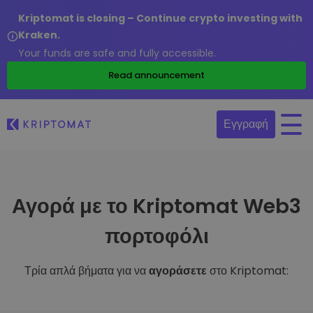
Kriptomat is closing – Continue crypto investing with
Kraken.
Your funds are safe and fully accessible.
Read announcement
Εγγραφή
Αγορά με το Kriptomat Web3
πορτοφόλι
Τρία απλά βήματα για να
αγοράσετε
στο Kriptomat: