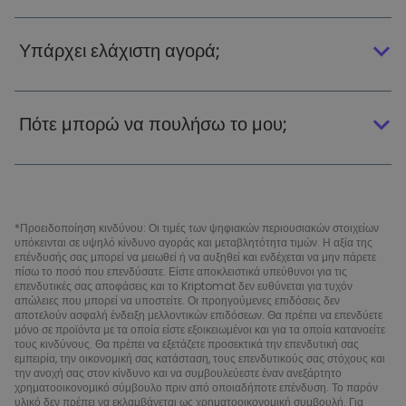
Υπάρχει ελάχιστη αγορά;
Πότε μπορώ να πουλήσω το μου;
*Προειδοποίηση κινδύνου: Οι τιμές των ψηφιακών περιουσιακών στοιχείων
υπόκεινται σε υψηλό κίνδυνο αγοράς και μεταβλητότητα τιμών. Η αξία της
επένδυσής σας μπορεί να μειωθεί ή να αυξηθεί και ενδέχεται να μην πάρετε
πίσω το ποσό που επενδύσατε. Είστε αποκλειστικά υπεύθυνοι για τις
επενδυτικές σας αποφάσεις και το Kriptomat δεν ευθύνεται για τυχόν
απώλειες που μπορεί να υποστείτε. Οι προηγούμενες επιδόσεις δεν
αποτελούν ασφαλή ένδειξη μελλοντικών επιδόσεων. Θα πρέπει να επενδύετε
μόνο σε προϊόντα με τα οποία είστε εξοικειωμένοι και για τα οποία κατανοείτε
τους κινδύνους. Θα πρέπει να εξετάζετε προσεκτικά την επενδυτική σας
εμπειρία, την οικονομική σας κατάσταση, τους επενδυτικούς σας στόχους και
την ανοχή σας στον κίνδυνο και να συμβουλεύεστε έναν ανεξάρτητο
χρηματοοικονομικό σύμβουλο πριν από οποιαδήποτε επένδυση. Το παρόν
υλικό δεν πρέπει να εκλαμβάνεται ως χρηματοοικονομική συμβουλή. Για