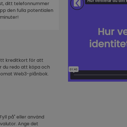
ost, ditt telefonnummer
n
 upp den fulla potentialen
minuter!
t kreditkort för att
är du redo att köpa och
ptomat Web3-plånbok.
Fyll på" eller använd
ovalutor. Ange det