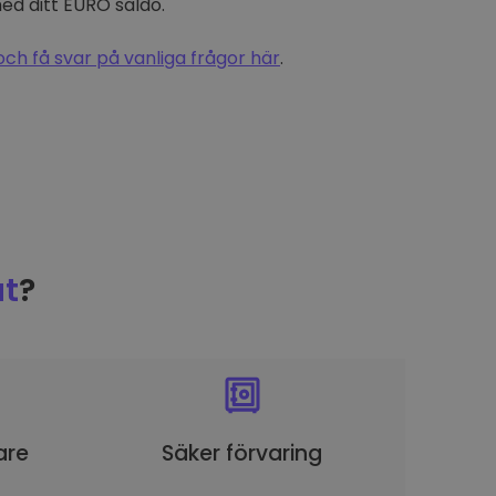
d ditt EURO saldo.
och få svar på vanliga frågor här
.
t
?
are
Säker förvaring