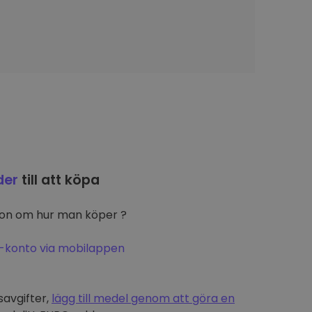
der
till att köpa
ion om hur man köper ?
-konto via mobilappen
t
savgifter,
lägg till medel genom att göra en