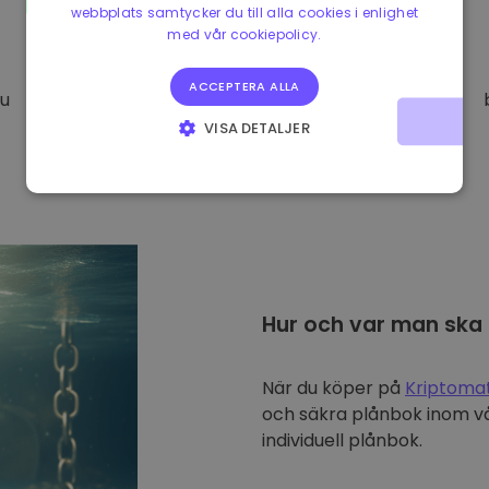
webbplats samtycker du till alla cookies i enlighet
med vår cookiepolicy.
ACCEPTERA ALLA
Du
VISA DETALJER
STRIKT NÖDVÄNDIGT
PRESTANDA
INRIKTNING
FUNKTIONER
Hur och var man ska
När du köper på
Kriptoma
och säkra plånbok inom vå
individuell plånbok.