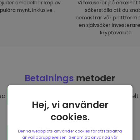
rbjuder omedelbar köp av
Vi fokuserar på enkelhet 
pulära mynt, inklusive .
säkerställa att du sna
bemästrar vår plattform o
en självsäker investerar
kryptovaluta.
Betalnings
metoder
 EUR på Kriptomat har du tillgång till olika helt 
Hej, vi använder
cookies.
Denna webbplats använder cookies för att förbättra
användarupplevelsen. Genom att använda vår