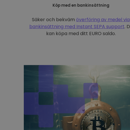
Köp med en bankinsättning
Säker och bekväm
överföring av medel via
bankinsättning med
Instant SEPA support
. 
kan köpa med ditt EURO saldo.