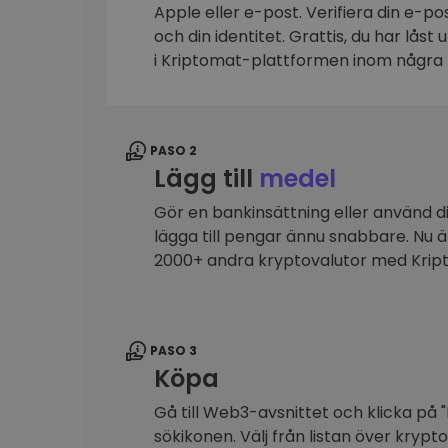
Apple eller e-post. Verifiera din e-p
Investeringsutforskare
och din identitet. Grattis, du har låst
Hitta din kryptostrategi
i Kriptomat-plattformen inom några 
PASO 2
Lägg till
medel
Gör en bankinsättning eller använd dit
lägga till pengar ännu snabbare. Nu 
2000+ andra kryptovalutor med Kri
PASO 3
Köpa
Gå till Web3-avsnittet och klicka på "
sökikonen. Välj från listan över krypt