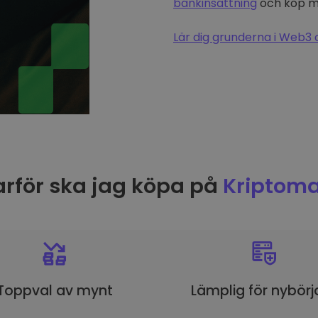
bankinsättning
och köp me
Lär dig grunderna i Web3 
rför ska jag köpa på
Kriptoma
Toppval av mynt
Lämplig för nybörj