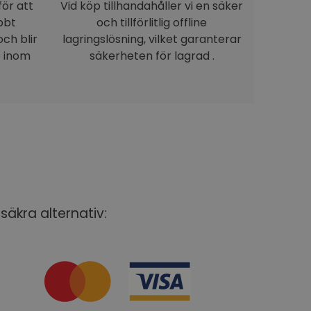
för att
Vid köp tillhandahåller vi en säker
bbt
och tillförlitlig offline
ch blir
lagringslösning, vilket garanterar
e inom
säkerheten för lagrad .
säkra alternativ: