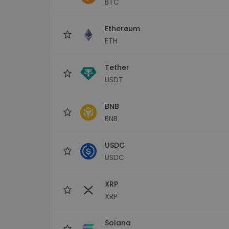
BTC
Průzkumník investic
Najdi svou krypto strategii
Ethereum
ETH
Tether
USDT
BNB
BNB
USDC
USDC
XRP
XRP
Solana