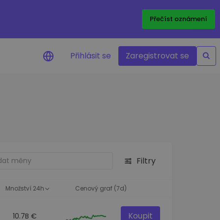
Přečíst oznámení
Přihlásit se
Zaregistrovat se
nění na cenu
ace cen vašich oblíbených
v reálném čase
e aktiva
nvestiční příležitosti
Filtry
a portfolia
oznatky pro ideální
st
Množství 24h
Cenový graf (7d)
Koupit
10.7B €