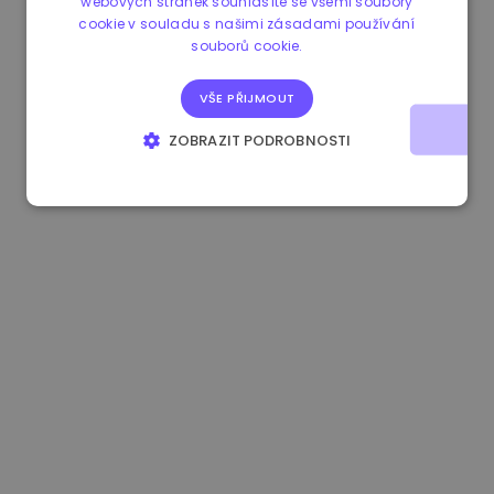
webových stránek souhlasíte se všemi soubory
cookie v souladu s našimi zásadami používání
0.084060000 €
+6.10%
3.3B €
souborů cookie.
VŠE PŘIJMOUT
ZOBRAZIT PODROBNOSTI
NEZBYTNĚ NUTNÉ SOUBORY
VÝKONOVÉ SOUBORY
SOUBORY CÍLENÍ
FUNKČNÍ SOUBORY