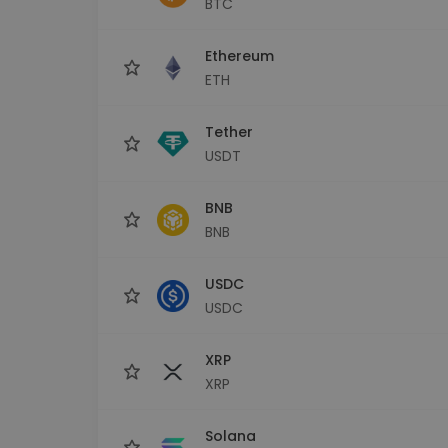
BTC
Investicijų tyrinėtojas
Rask savo kripto strategiją
Ethereum
ETH
Tether
USDT
BNB
BNB
USDC
USDC
XRP
XRP
Solana