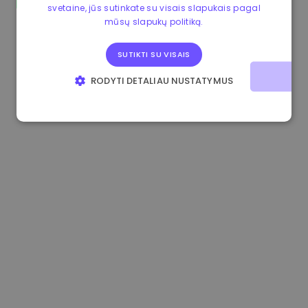
svetaine, jūs sutinkate su visais slapukais pagal
0.865215 €
0.00%
3.4B €
mūsų slapukų politiką.
SUTIKTI SU VISAIS
RODYTI DETALIAU NUSTATYMUS
BŪTINIEJI
VEIKIMĄ GERINANTYS
TIKSLINIAI
FUNKCINIAI