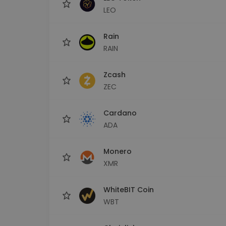
LEO
Rain
RAIN
Zcash
ZEC
Cardano
ADA
Monero
XMR
WhiteBIT Coin
WBT