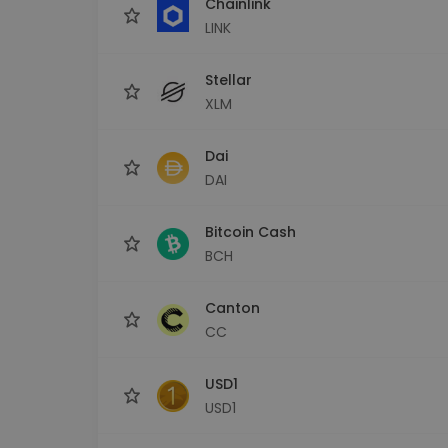
Chainlink
LINK
Stellar
XLM
Dai
DAI
Bitcoin Cash
BCH
Canton
CC
USD1
USD1