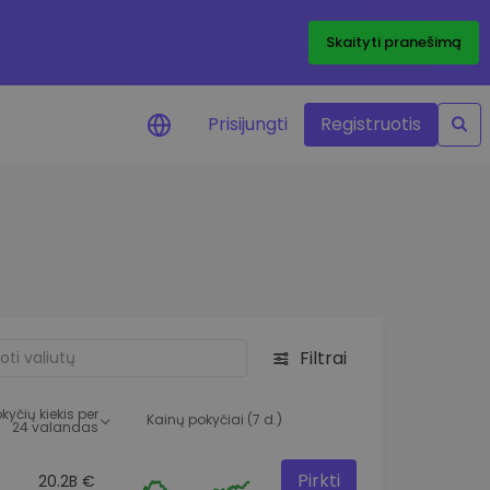
Skaityti pranešimą
Prisijungti
Registruotis
ai apie kainas
 žetonų kainų
mai realiuoju laiku
e išteklius
e investavimo galimybes
Filtrai
o analizė
 įžvalgos, užtikrinančios
kyčių kiekis per
rezultatą
Kainų pokyčiai (7 d.)
24 valandas
Pirkti
20.2B €