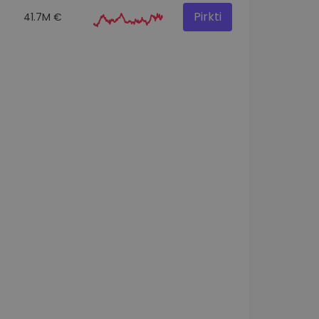
Pirkti
41.7M €