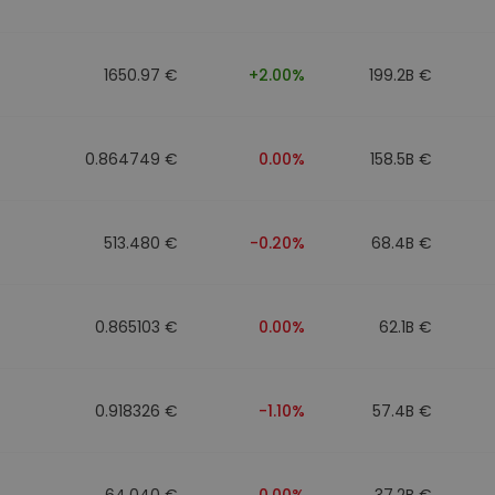
1650.97 €
+2.00%
199.2B €
0.864749 €
0.00%
158.5B €
513.480 €
-0.20%
68.4B €
0.865103 €
0.00%
62.1B €
0.918326 €
-1.10%
57.4B €
64.040 €
0.00%
37.2B €