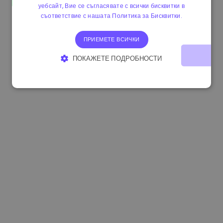
уебсайт, Вие се съгласявате с всички бисквитки в
1.160000 €
-3.00%
3.2B €
съответствие с нашата Политика за Бисквитки.
ПРИЕМЕТЕ ВСИЧКИ
ПОКАЖЕТЕ ПОДРОБНОСТИ
СТРОГО НЕОБХОДИМО
ЕФЕКТИВНОСТ
ТАРГЕТИРАНЕ
ФУНКЦИОНАЛНОСТ