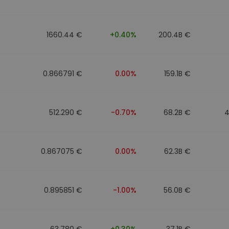
фейл за
довател
1660.44 €
+0.40%
200.4B €
ратегия
0.866791 €
0.00%
159.1B €
512.290 €
-0.70%
68.2B €
4
0.867075 €
0.00%
62.3B €
0.895851 €
-1.00%
56.0B €
63.780 €
+0.30%
37.1B €