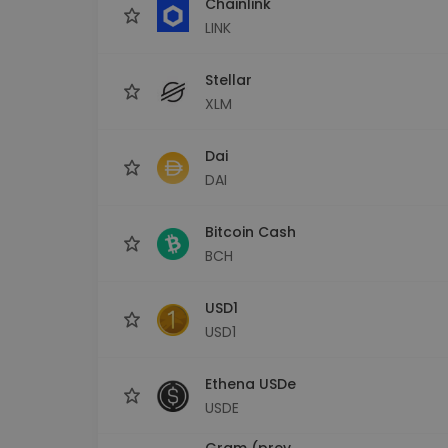
Chainlink
LINK
Stellar
XLM
Dai
DAI
Bitcoin Cash
BCH
USD1
USD1
Ethena USDe
USDE
Gram (prev.