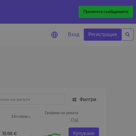
Прочетете съобщението
Вход
Регистрация
али за цените
лизации на цените на
ите ви токени в реално време
леждане на активи
йте възможности за
тиции
Филтри
из на портфолио
игентни прозрения за
Графика на цената
24ч обем
алнo изпълнение
(7д)
Купуване
16.6B €