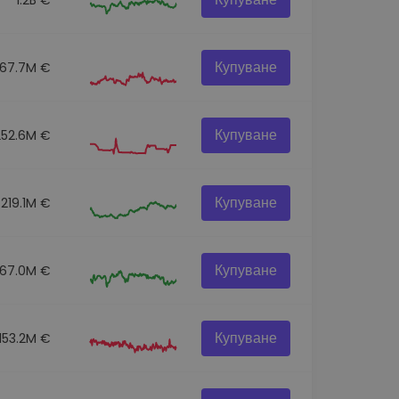
Купуване
67.7M €
Купуване
252.6M €
Купуване
219.1M €
Купуване
67.0M €
Купуване
153.2M €