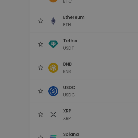
BTC
Сигурен и опростен порт
криптовалута
Ethereum
Инвестиционен изсле
Намери своята крипто ст
ETH
Tether
USDT
BNB
BNB
USDC
USDC
XRP
XRP
Solana