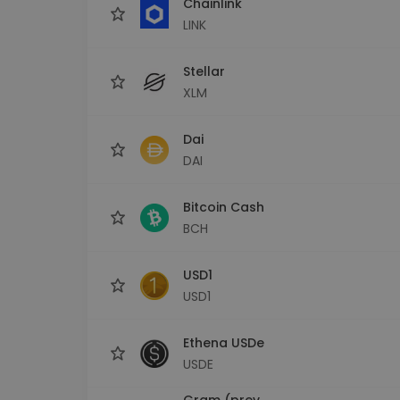
Chainlink
LINK
Stellar
XLM
Dai
DAI
Bitcoin Cash
BCH
USD1
USD1
Ethena USDe
USDE
Gram (prev.