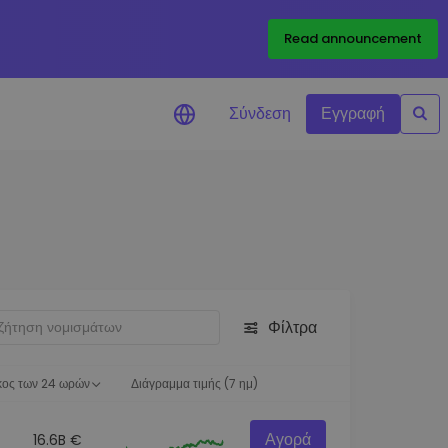
Read announcement
Σύνδεση
Εγγραφή
ιήσεις Τιμών
ώσεις τιμών σε πραγματικό
ια τα αγαπημένα σας διακριτικά
ύνηση επενδύσεων
ψτε επενδυτικές ευκαιρίες
Φίλτρα
ση χαρτοφυλακίου
 πληροφορίες για βέλτιστη
ση
κος των 24 ωρών
Διάγραμμα τιμής (7 ημ)
Αγορά
16.6B €