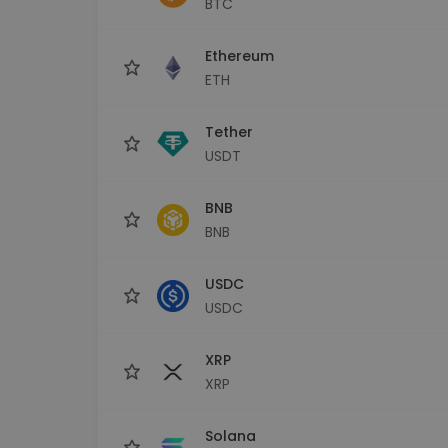
BTC
Εξερεύνηση επενδύσεω
Βρες τη δική σου crypto στ
Ethereum
ETH
Tether
USDT
BNB
BNB
USDC
USDC
XRP
XRP
Solana