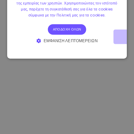
της εμπειρίας των χρηστών. Χρησιμοποιώντας τον ιστότοπό
1.160000 €
-3.00%
3.2B €
μας, παρέχετε τη συγκατάθεσή σας για όλα τα cookies
σύμφωνα με την Πολιτική μας για τα cookies.
ΑΠΟΔΟΧΉ ΌΛΩΝ
ΕΜΦΆΝΙΣΗ ΛΕΠΤΟΜΕΡΕΙΏΝ
ΑΠΟΛΎΤΩΣ ΑΠΑΡΑΊΤΗΤΑ
ΑΠΌΔΟΣΗΣ
ΣΤΌΧΕΥΣΗΣ
ΛΕΙΤΟΥΡΓΙΚΌΤΗΤΑΣ