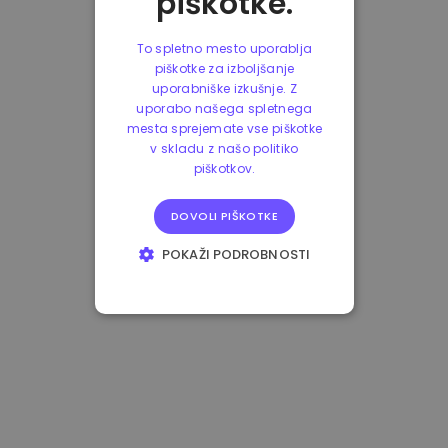
piškotke.
To spletno mesto uporablja
piškotke za izboljšanje
uporabniške izkušnje. Z
uporabo našega spletnega
mesta sprejemate vse piškotke
v skladu z našo politiko
piškotkov.
DOVOLI PIŠKOTKE
POKAŽI PODROBNOSTI
NUJNO POTREBNI
IZVEDBENI
CILJANJE
FUNKCIONALNOST