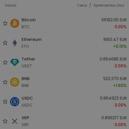
/
Valuta
Cena
Sprememba 24ur
Bitcoin
56192.00 EUR
BTC
0.00%
Ethereum
1660.47 EUR
ETH
+0.10%
Tether
0.864685 EUR
USDT
0.00%
BNB
522.370 EUR
BNB
+1.60%
USDC
0.864923 EUR
USDC
0.00%
XRP
0.896217 EUR
XRP
0.00%