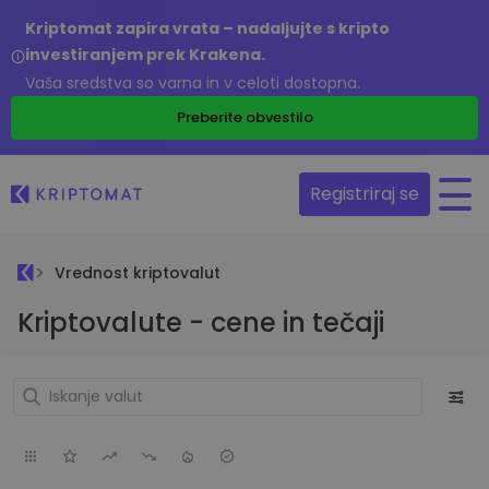
Kriptomat zapira vrata – nadaljujte s kripto
investiranjem prek Krakena.
Vaša sredstva so varna in v celoti dostopna.
Preberite obvestilo
Registriraj se
Vrednost kriptovalut
Kriptovalute - cene in tečaji