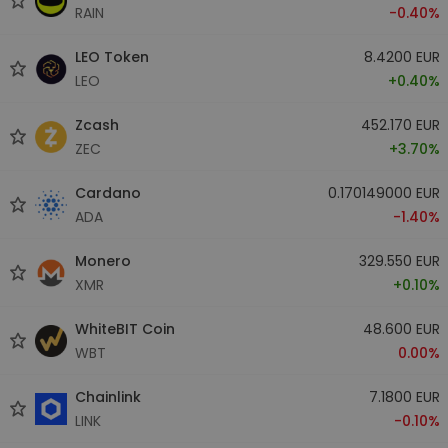
RAIN
-0.40%
LEO Token
8.4200 EUR
LEO
+0.40%
Zcash
452.170 EUR
ZEC
+3.70%
Cardano
0.170149000 EUR
ADA
-1.40%
Monero
329.550 EUR
XMR
+0.10%
WhiteBIT Coin
48.600 EUR
WBT
0.00%
Chainlink
7.1800 EUR
LINK
-0.10%