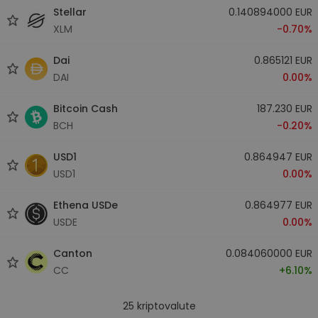
Stellar
0.140894000 EUR
XLM
-0.70%
Dai
0.865121 EUR
DAI
0.00%
Bitcoin Cash
187.230 EUR
BCH
-0.20%
USD1
0.864947 EUR
USD1
0.00%
Ethena USDe
0.864977 EUR
USDE
0.00%
Canton
0.084060000 EUR
CC
+6.10%
25
kriptovalute