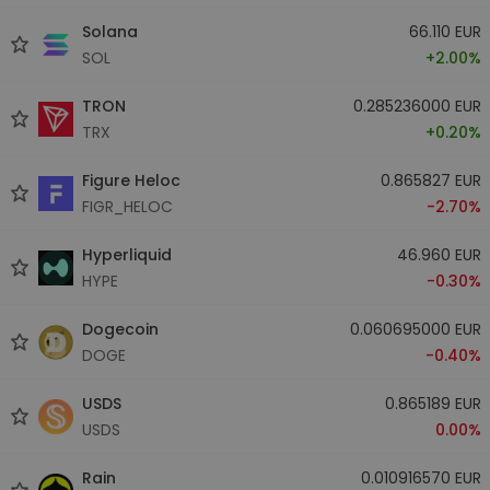
Solana
66.110 EUR
SOL
+2.00%
TRON
0.285236000 EUR
TRX
+0.20%
Figure Heloc
0.865827 EUR
FIGR_HELOC
-2.70%
Hyperliquid
46.960 EUR
HYPE
-0.30%
Dogecoin
0.060695000 EUR
DOGE
-0.40%
USDS
0.865189 EUR
USDS
0.00%
Rain
0.010916570 EUR