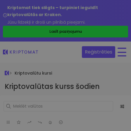
Kriptomat tiek slēgts – turpiniet ieguldīt
kriptovalūtās ar Kraken.
Jūsu līdzekļi ir droši un pilnībā pieejami.
Lasīt paziņojumu
Reģistrēties
Kriptovalūtu kursi
Kriptovalūtas kurss šodien