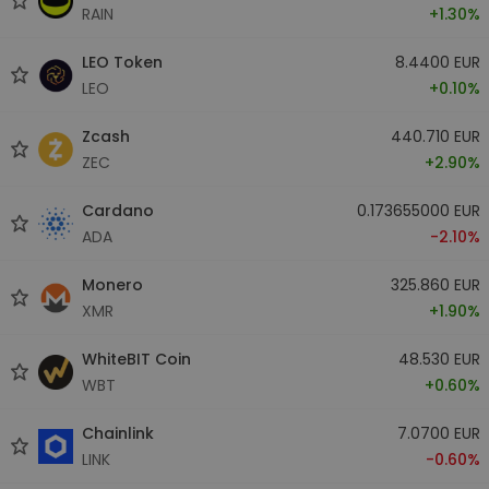
RAIN
+1.30%
LEO Token
8.4400 EUR
LEO
+0.10%
Zcash
440.710 EUR
ZEC
+2.90%
Cardano
0.173655000 EUR
ADA
-2.10%
Monero
325.860 EUR
XMR
+1.90%
WhiteBIT Coin
48.530 EUR
WBT
+0.60%
Chainlink
7.0700 EUR
LINK
-0.60%