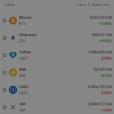
/
Valūta
Cena
Mainīt 24 st.
Bitcoin
56102.00 EUR
BTC
+0.80%
Ethereum
1655.54 EUR
ETH
+0.50%
Tether
0.864533 EUR
USDT
0.00%
BNB
512.210 EUR
BNB
+0.10%
USDC
0.864730 EUR
USDC
0.00%
XRP
0.884672 EUR
XRP
-1.40%