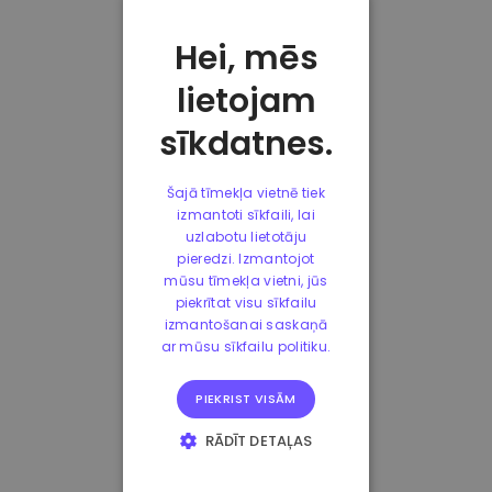
Hei, mēs
lietojam
sīkdatnes.
Šajā tīmekļa vietnē tiek
izmantoti sīkfaili, lai
uzlabotu lietotāju
pieredzi. Izmantojot
mūsu tīmekļa vietni, jūs
piekrītat visu sīkfailu
izmantošanai saskaņā
ar mūsu sīkfailu politiku.
PIEKRIST VISĀM
RĀDĪT DETAĻAS
STRIKTI