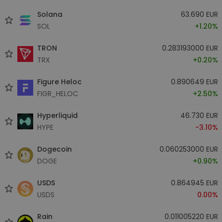
Solana
63.690 EUR
SOL
+1.20%
TRON
0.283193000 EUR
TRX
+0.20%
Figure Heloc
0.890649 EUR
FIGR_HELOC
+2.50%
Hyperliquid
46.730 EUR
HYPE
-3.10%
Dogecoin
0.060253000 EUR
DOGE
+0.90%
USDS
0.864945 EUR
USDS
0.00%
Rain
0.011005220 EUR