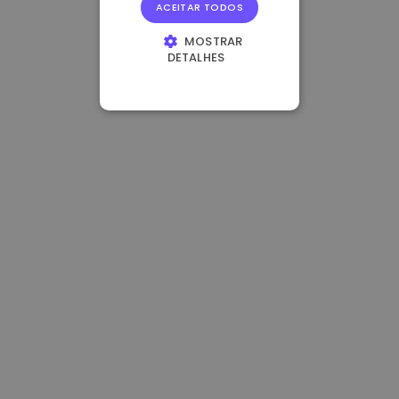
ACEITAR TODOS
MOSTRAR
DETALHES
ESTRITAMENTE
NECESSÁRIOS
DESEMPENHO
DIRECIONAMENTO
FUNCIONALIDADE