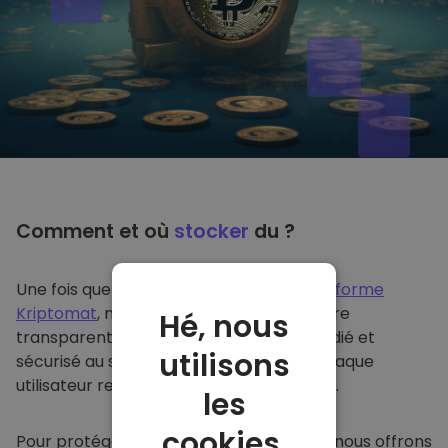
Comment et où
stocker
du ?
Une fois que vous achetez du sur
la plateforme
Kriptomat
, nous le transférons de manière
Hé, nous
transparente dans votre portefeuille dédié et
utilisons
sécurisé au sein de notre plateforme. Chaque
utilisateur reçoit un portefeuille individuel.
les
cookies.
Pour protéger nos clients et leurs fonds, nous offrons