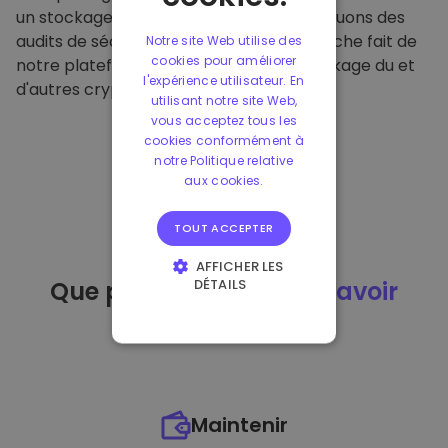
un stockage hors ligne sécurisé et effectuons des
audits de sécurité réguliers. Cette approche fait de
Notre site Web utilise des
cookies pour améliorer
notre plateforme un refuge pour le stockage du et
l'expérience utilisateur. En
d'autres crypto-monnaies.
utilisant notre site Web,
vous acceptez tous les
cookies conformément à
notre Politique relative
aux cookies.
TOUT ACCEPTER
AFFICHER LES
DÉTAILS
Que puis-je faire
après avoir
STRICTEMENT
acheté
du ?
NÉCESSAIRES
PERFORMANCE
CIBLAGE
Maintenir
FONCTIONNALITÉ