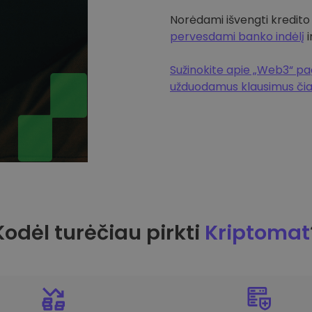
Norėdami išvengti kredito
pervesdami banko indėlį
i
Sužinokite apie „Web3“ pag
užduodamus klausimus či
Kodėl turėčiau pirkti
Kriptomat