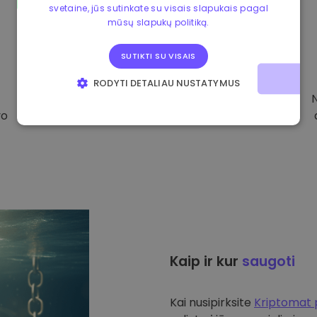
svetaine, jūs sutinkate su visais slapukais pagal
mūsų slapukų politiką.
SUTIKTI SU VISAIS
RODYTI DETALIAU NUSTATYMUS
BŪTINIEJI
VEIKIMĄ GERINANTYS
vo
TIKSLINIAI
FUNKCINIAI
Kaip ir kur
saugoti
Kai nusipirksite
Kriptomat 