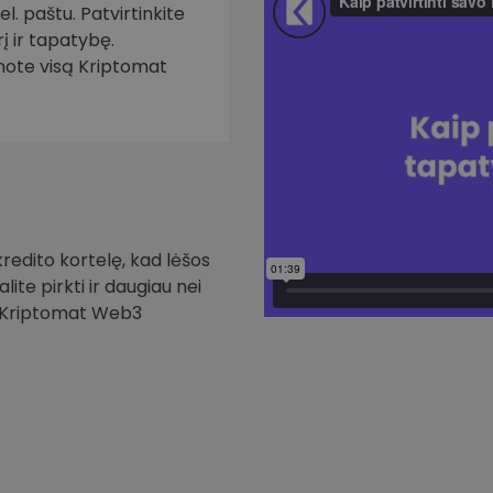
. paštu. Patvirtinkite
į ir tapatybę.
inote visą Kriptomat
redito kortelę, kad lėšos
ite pirkti ir daugiau nei
i Kriptomat Web3