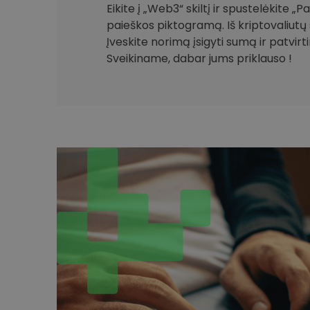
Eikite į „Web3“ skiltį ir spustelėkite „
paieškos piktogramą. Iš kriptovaliutų 
Įveskite norimą įsigyti sumą ir patvirt
Sveikiname, dabar jums priklauso !