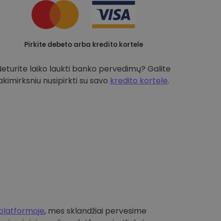
Pirkite debeto arba kredito kortele
Neturite laiko laukti banko pervedimų? Galite
akimirksniu nusipirkti su savo
kredito kortele
.
platformoje
, mes sklandžiai pervesime