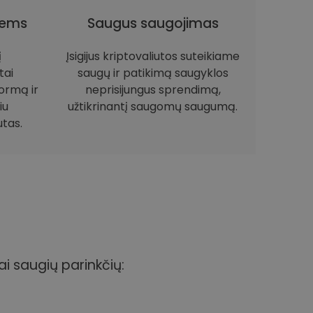
iems
Saugus saugojimas
į
Įsigijus kriptovaliutos suteikiame
tai
saugų ir patikimą saugyklos
ormą ir
neprisijungus sprendimą,
iu
užtikrinantį saugomų saugumą.
utas.
ai saugių parinkčių: