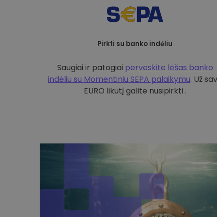
Pirkti su banko indėliu
Saugiai ir patogiai
perveskite lėšas banko
indėliu su
Momentiniu SEPA palaikymu
. Už sa
EURO likutį galite nusipirkti .