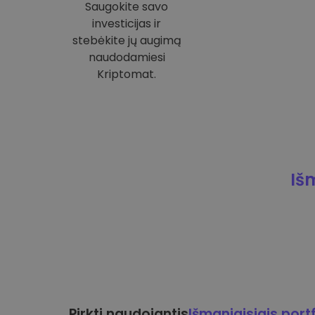
Saugokite savo
investicijas ir
stebėkite jų augimą
naudodamiesi
Kriptomat.
Iš
Pirkti naudojantis
Išmaniaisiais portf