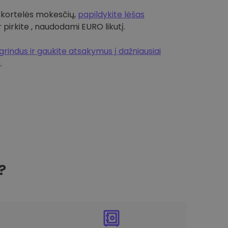
 kortelės mokesčių,
papildykite lėšas
r pirkite , naudodami EURO likutį.
rindus ir gaukite atsakymus į dažniausiai
a
.
?