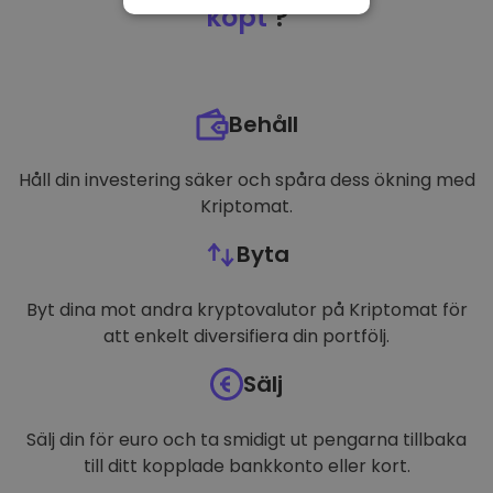
NÖDVÄNDIGT
köpt
?
PRESTANDA
INRIKTNING
Behåll
FUNKTIONER
Håll din investering säker och spåra dess ökning med
Kriptomat.
Byta
Byt dina mot andra kryptovalutor på Kriptomat för
att enkelt diversifiera din portfölj.
Sälj
Sälj din för euro och ta smidigt ut pengarna tillbaka
till ditt kopplade bankkonto eller kort.