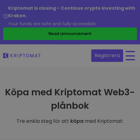
Kriptomat is closing – Continue crypto investing with
Kraken.
Your funds are safe and fully accessible.
Read announcement
Registrera
Köpa med Kriptomat Web3-
plånbok
Tre enkla steg för att
köpa
med Kriptomat: