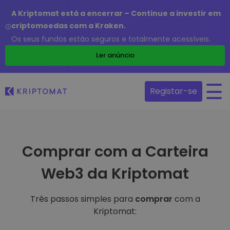
A Kriptomat está a encerrar – Continue a investir em
criptomoedas com a Kraken.
Os seus fundos estão seguros e totalmente acessíveis.
Ler anúncio
Registar-se
Comprar com a Carteira
Web3 da Kriptomat
Três passos simples para
comprar
com a
Kriptomat: