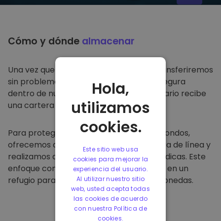
Cómo y dónde
almacenar
Una vez que compre en
Kriptomat
, lo transferiremos
sin problemas a su cartera dedicada y segura
Hola,
dentro de nuestra plataforma. Cada usuario recibe
utilizamos
una cartera individual.
cookies.
Para proteger a nuestros clientes y sus fondos,
ofrecemos almacenamiento seguro fuera de línea y
Este sitio web usa
realizamos auditorías de seguridad periódicas. Este
cookies para mejorar la
enfoque convierte a nuestra plataforma en un
experiencia del usuario.
refugio para almacenar y otras criptomonedas.
Al utilizar nuestro sitio
web, usted acepta todas
las cookies de acuerdo
con nuestra Política de
cookies.