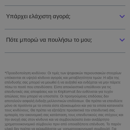
Υπάρχει ελάχιστη αγορά;
Πότε μπορώ να πουλήσω το μου;
*Προειδοποίηση κινδύνου: Οι τιμές των ψηφιακών περιουσιακών στοιχείων
υπόκεινται σε υψηλό κίνδυνο αγοράς και μεταβλητότητα τιμών. Η αξία της
επένδυσής σας μπορεί να μειωθεί ή να αυξηθεί και ενδέχεται να μην πάρετε
πίσω το ποσό που επενδύσατε. Είστε αποκλειστικά υπεύθυνοι για τις
επενδυτικές σας αποφάσεις και το Kriptomat δεν ευθύνεται για τυχόν
απώλειες που μπορεί να υποστείτε. Οι προηγούμενες επιδόσεις δεν
αποτελούν ασφαλή ένδειξη μελλοντικών επιδόσεων. Θα πρέπει να επενδύετε
μόνο σε προϊόντα με τα οποία είστε εξοικειωμένοι και για τα οποία κατανοείτε
τους κινδύνους. Θα πρέπει να εξετάζετε προσεκτικά την επενδυτική σας
εμπειρία, την οικονομική σας κατάσταση, τους επενδυτικούς σας στόχους και
την ανοχή σας στον κίνδυνο και να συμβουλεύεστε έναν ανεξάρτητο
χρηματοοικονομικό σύμβουλο πριν από οποιαδήποτε επένδυση. Το παρόν
υλικό δεν πρέπει να εκλαμβάνεται ως χρηματοοικονομική συμβουλή. Για