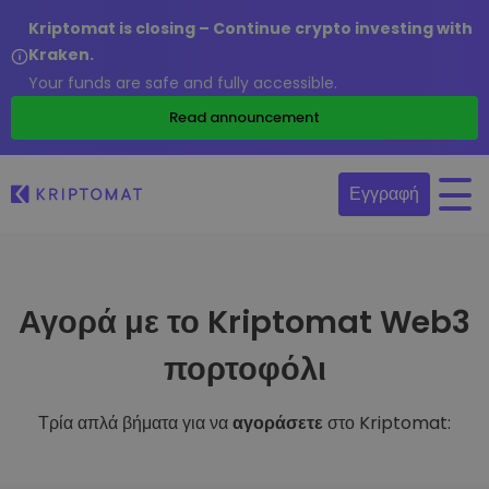
Kriptomat is closing – Continue crypto investing with
Kraken.
Your funds are safe and fully accessible.
Read announcement
Εγγραφή
Αγορά με το Kriptomat Web3
πορτοφόλι
Τρία απλά βήματα για να
αγοράσετε
στο Kriptomat: