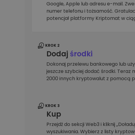
Google, Apple lub adresu e-mail. Zwer
Explorer inwestycji
numer telefonu i tożsamość. Gratulac
Znajdź swoją strategię krypto
potencjał platformy Kriptomat w ciąg
KROK 2
Dodaj
środki
Dokonaj przelewu bankowego lub użyj
jeszcze szybciej dodać środki. Teraz 
2000 innych kryptowalut z pomocą p
KROK 3
Kup
Przejdź do sekcji Web3 i kliknij „Doładuj
wyszukiwania. Wybierz z listy krypto