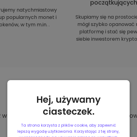
początkującyc
rujemy natychmiastowy
Skupiamy się na prostoci
up popularnych monet i
mógł szybko opanować 
okenów, w tym m.in. .
platformę i stać się p
siebie inwestorem krypto
Metody
płatności
Hej, używamy
ciasteczek.
w Kriptomat, masz dostęp do różnych i całkowi
Ta strona korzysta z plików cookie, aby zapewnić
lepszą wygodę użytkowania. Korzystając z tej strony,