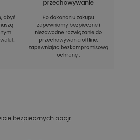
h
przechowywanie
e, abyś
Po dokonaniu zakupu
naszą
zapewniamy bezpieczne i
ewnym
niezawodne rozwiązanie do
walut.
przechowywania offline,
zapewniając bezkompromisową
ochronę .
cie bezpiecznych opcji: