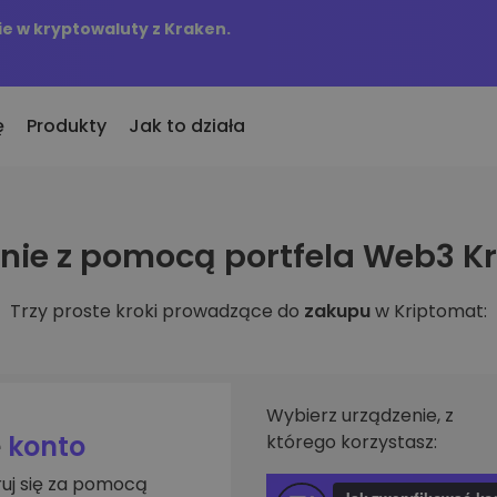
e w kryptowaluty z Kraken.
ę
Produkty
Jak to działa
KriptoEarn
Alerty c
ie z pomocą portfela Web3 K
to
nio dodane
Zdobywaj nagrody za swoje
Aktualizac
okeny dodane do Kriptomat
kryptowaluty
tokenów w 
Trzy proste kroki prowadzące do
zakupu
w Kriptomat:
śli za równowartość
Skarbiec
Przegląd
kupiłbym…
Zachowaj kryptowaluty na swoją
Odkryj moż
 byłoby to warte
przyszłość
Analiza p
Zakup Cykliczny
ie w
Inteligent
Regularnie zaplanowane
Wybierz urządzenie, z
zapewniaj
inwestycje (DCA)
e
konto
którego korzystasz:
fel
ruj się za pomocą