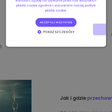
wyrażasz zgodę na używanie przez nas wszystkich
plików cookie zgodnie z warunkami naszej polityki
plików cookie.
AKCEPTUJ WSZYSTKIE
POKAŻ SZCZEGÓŁY
NIEZBĘDNE
WYDAJNOŚĆ
ć
TARGETOWANIE
FUNKCJONALNOŚĆ
Jak i gdzie
przecho