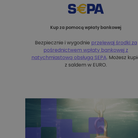
Kup za pomocą wpłaty bankowej
Bezpiecznie i wygodnie
przelewaj środki za
pośrednictwem wpłaty bankowej z
natychmiastową obsługą SEPA
. Możesz kupi
z saldem w EURO.