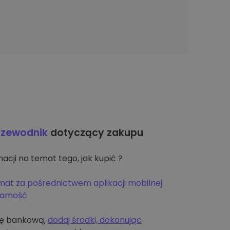
rzewodnik
dotyczący zakupu
acji na temat tego, jak kupić ?
mat za pośrednictwem aplikacji mobilnej
żsamość
tę bankową,
dodaj środki, dokonując