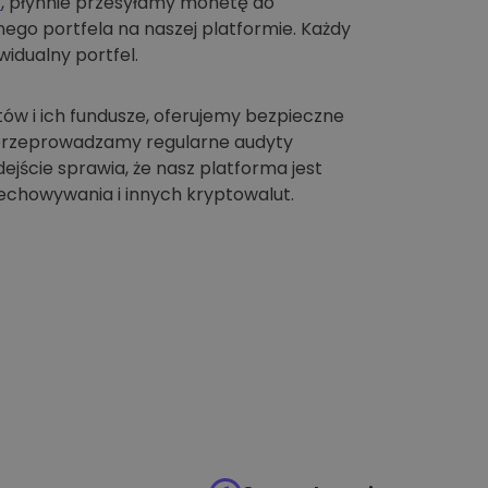
t
, płynnie przesyłamy monetę do
go portfela na naszej platformie. Każdy
idualny portfel.
tów i ich fundusze, oferujemy bezpieczne
 przeprowadzamy regularne audyty
jście sprawia, że nasz platforma jest
chowywania i innych kryptowalut.