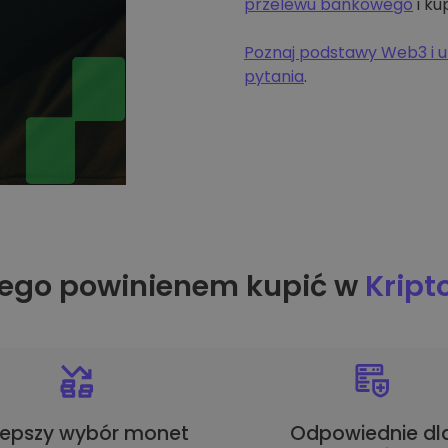
przelewu bankowego
i ku
Poznaj podstawy Web3 i u
pytania
.
ego powinienem kupić w
Krip
lepszy wybór monet
Odpowiednie dl