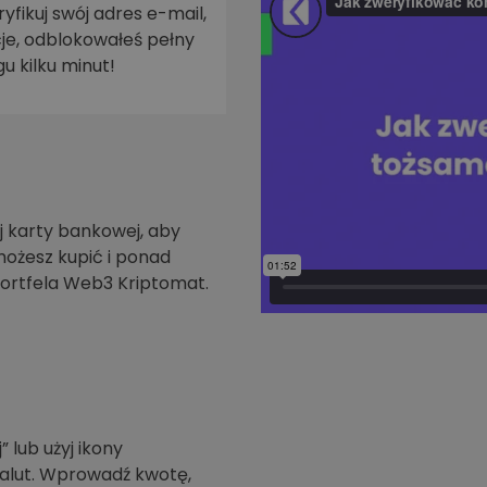
yfikuj swój adres e-mail,
je, odblokowałeś pełny
walut
u kilku minut!
 karty bankowej, aby
możesz kupić i ponad
ortfela Web3 Kriptomat.
” lub użyj ikony
walut. Wprowadź kwotę,