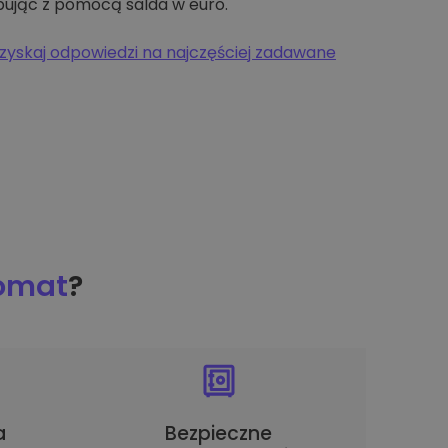
pując z pomocą salda w euro.
zyskaj odpowiedzi na najczęściej zadawane
tomat
?
a
Bezpieczne