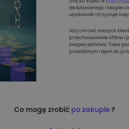
Gdy już kupisz w
Kriptoma
dedykowanego i bezpieczne
użytkownik otrzymuje indyw
Aby chronić naszych klien
przechowywanie offline i
bezpieczeństwa. Takie pode
prawdziwym rajem do prze
Co mogę zrobić
po zakupie
?