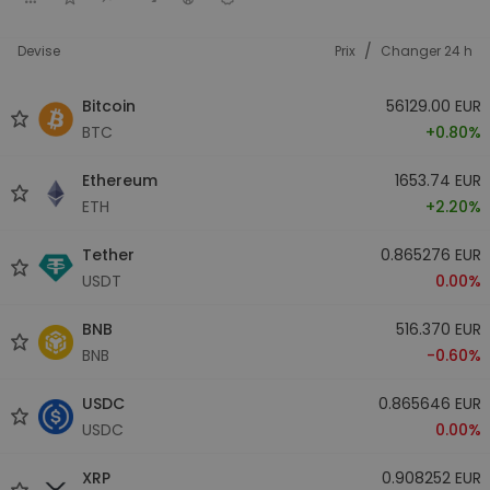
/
Devise
Prix
Changer 24 h
Bitcoin
56129.00 EUR
BTC
+0.80%
Ethereum
1653.74 EUR
ETH
+2.20%
Tether
0.865276 EUR
USDT
0.00%
BNB
516.370 EUR
BNB
-0.60%
USDC
0.865646 EUR
USDC
0.00%
XRP
0.908252 EUR