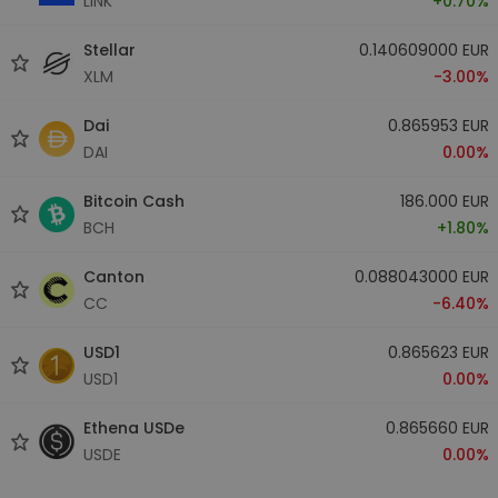
LINK
+0.70%
Stellar
0.140609000 EUR
XLM
-3.00%
Dai
0.865953 EUR
DAI
0.00%
Bitcoin Cash
186.000 EUR
BCH
+1.80%
Canton
0.088043000 EUR
CC
-6.40%
USD1
0.865623 EUR
USD1
0.00%
Ethena USDe
0.865660 EUR
USDE
0.00%