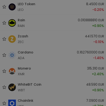
LEO Token
8.4500 EUR
LEO
-0.20%
Rain
0.010888810 EUR
RAIN
+0.90%
Zcash
441.570 EUR
ZEC
-0.10%
Cardano
0.162760000 EUR
ADA
-1.40%
Monero
315.310 EUR
XMR
+2.40%
WhiteBIT Coin
48.590 EUR
WBT
+0.90%
Chainlink
7.0900 EUR