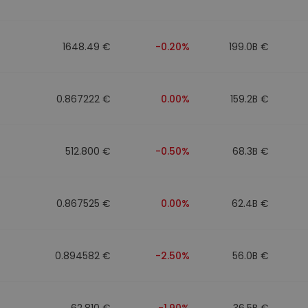
1648.49 €
-0.20%
199.0B €
0.867222 €
0.00%
159.2B €
512.800 €
-0.50%
68.3B €
0.867525 €
0.00%
62.4B €
0.894582 €
-2.50%
56.0B €
62.810 €
-1.90%
36.5B €