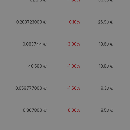
0.283723000 €
-0.10%
26.9B €
0.883744 €
-3.00%
18.6B €
48.580 €
-1.00%
10.8B €
0.059777000 €
-1.50%
9.3B €
0.867800 €
0.00%
8.5B €