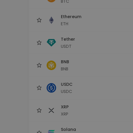
BTC
Investicijų tyrinėtojas
Rask savo kripto strategiją
Ethereum
ETH
Tether
USDT
BNB
BNB
USDC
USDC
XRP
XRP
Solana