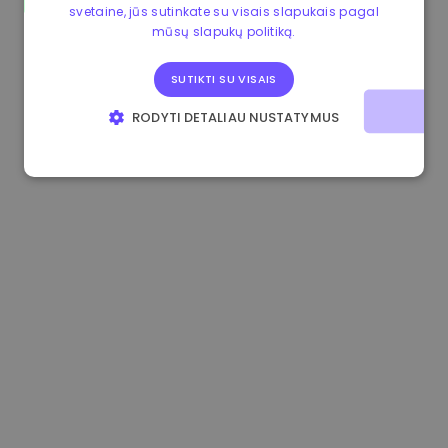
svetaine, jūs sutinkate su visais slapukais pagal
1.190000 €
-2.10%
3.3B €
mūsų slapukų politiką.
SUTIKTI SU VISAIS
RODYTI DETALIAU NUSTATYMUS
BŪTINIEJI
VEIKIMĄ GERINANTYS
TIKSLINIAI
FUNKCINIAI