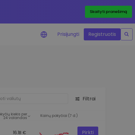
Skaityti pranešimą
Prisijungti
Registruotis
ai apie kainas
 žetonų kainų
mai realiuoju laiku
e išteklius
e investavimo galimybes
Filtrai
o analizė
 įžvalgos, užtikrinančios
kyčių kiekis per
rezultatą
Kainų pokyčiai (7 d.)
24 valandas
Pirkti
16.1B €