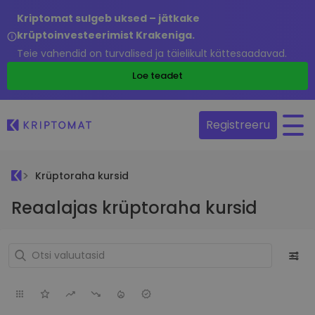
Kriptomat sulgeb uksed – jätkake
krüptoinvesteerimist Krakeniga.
Teie vahendid on turvalised ja täielikult kättesaadavad.
Loe teadet
Registreeru
Krüptoraha kursid
Reaalajas krüptoraha kursid