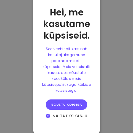
Hei, me
kasutame
küpsiseid.
See veebisait kasutab
kasutajakogemuse
parandamiseks
küpsiseid. Meie veebisaiti
kasutades nõustute
kooskõlas meie
küpsisepoliitikaga kõikide
küpsistega.
NÕUSTU KÕIGIGA
NÄITA ÜKSIKASJU
HÄDAVAJALIKUD
KÜPSISED