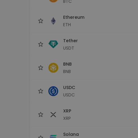
BTC
Investitions-Explorer
Finde deine Krypto-Strategie
Ethereum
ETH
Tether
USDT
BNB
BNB
USDC
USDC
XRP
XRP
Solana