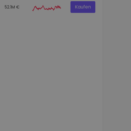
Kaufen
52.1M €