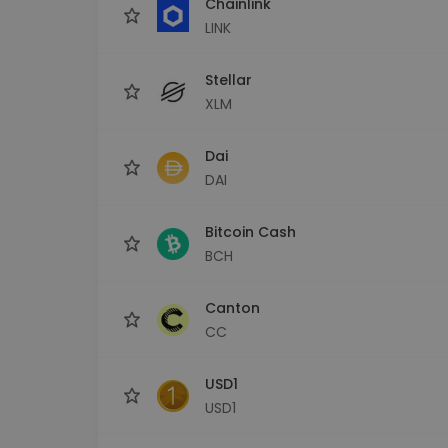
Chainlink
LINK
Stellar
XLM
Dai
DAI
Bitcoin Cash
BCH
Canton
CC
USD1
USD1