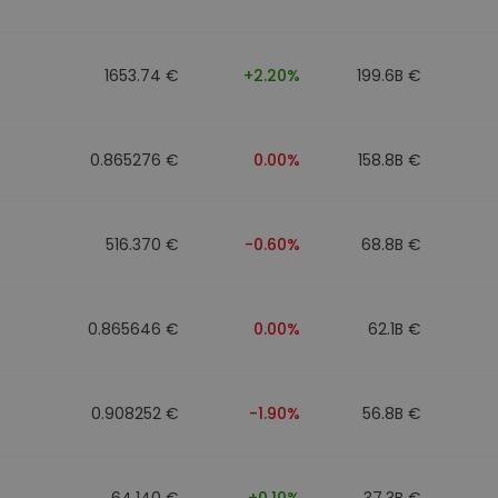
1653.74 €
+2.20%
199.6B €
0.865276 €
0.00%
158.8B €
516.370 €
-0.60%
68.8B €
0.865646 €
0.00%
62.1B €
0.908252 €
-1.90%
56.8B €
64.140 €
+0.10%
37.3B €