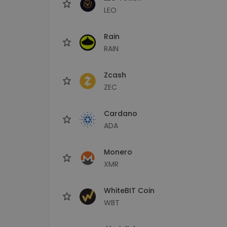
LEO
Rain
RAIN
Zcash
ZEC
Cardano
ADA
Monero
XMR
WhiteBIT Coin
WBT