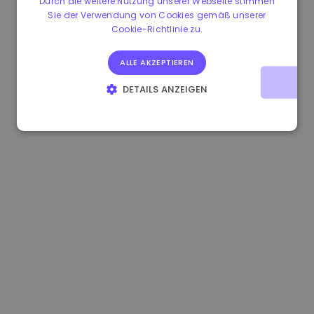
Durch die weitere Nutzung unserer Webseite stimmen
Sie der Verwendung von Cookies gemäß unserer
0.865660 €
0.00%
3.4B €
Cookie-Richtlinie zu.
ALLE AKZEPTIEREN
DETAILS ANZEIGEN
UNBEDINGT ERFORDERLICH
PERFORMANCE
TARGETING
FUNKTIONALITÄT