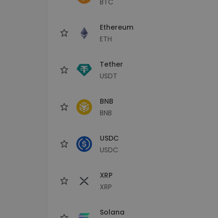
BTC
Monedero Kripto
Un monedero de cr
seguro y sencillo
Ethereum
Explorador de inv
ETH
Encuentra tu estrateg
Tether
USDT
BNB
BNB
USDC
USDC
XRP
XRP
Solana