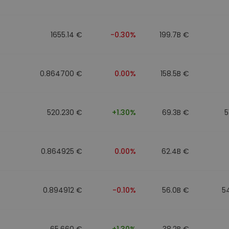
mat
iptomonedas
1655.14 €
-0.30%
199.7B €
ersiones
ia cripto
0.864700 €
0.00%
158.5B €
520.230 €
+1.30%
69.3B €
5
0.864925 €
0.00%
62.4B €
0.894912 €
-0.10%
56.0B €
5
65.660 €
+1.30%
38.2B €