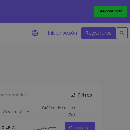
Leer anuncio
Iniciar sesión
Registrarse
ertas de precios
tualizaciones de precios a
empo real para tus tokens
voritos
plorar activos
scubre oportunidades de
Filtros
versión
álisis de cartera
Gráfico de precios
Volumen 24h
rspectiva inteligente para un
(7d)
ndimiento óptimo
Comprar
10.4B €