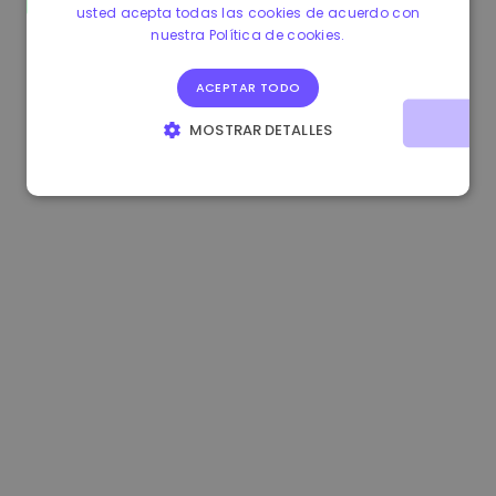
usted acepta todas las cookies de acuerdo con
0.083269000 €
+4.90%
3.3B €
nuestra Política de cookies.
ACEPTAR TODO
MOSTRAR DETALLES
COOKIES ESTRICTAMENTE NECESARIAS
COOKIES DE RENDIMIENTO
COOKIES DE PREFERENCIAS
COOKIES DE FUNCIONALIDAD