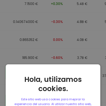
7.1500 €
+0.30%
5.4B €
0.140674000 €
-0.30%
4.8B €
0.865352 €
0.00%
4.0B €
185.900 €
-0.60%
3.7B €
0.864784 €
0.00%
3.5B €
3
Hola, utilizamos
cookies.
0.865056 €
0.00%
3.4B €
Este sitio web usa cookies para mejorar la
experiencia del usuario. Al utilizar nuestro sitio web,