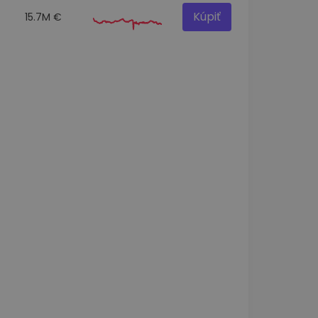
Kúpiť
15.7M €