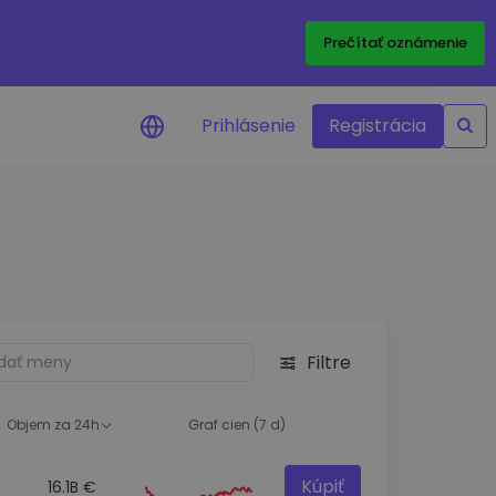
Prečítať oznámenie
Prihlásenie
Registrácia
a na cenu
 ceny vašich
kenov v reálnom
ktíva
Filtre
né príležitosti
fólia
oznatky pre optimálny
Objem za 24h
Graf cien (7 d)
Kúpiť
16.1B €