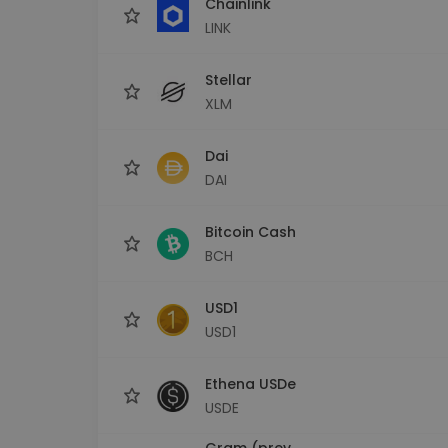
Chainlink
LINK
Stellar
XLM
Dai
DAI
Bitcoin Cash
BCH
USD1
USD1
Ethena USDe
USDE
Gram (prev.