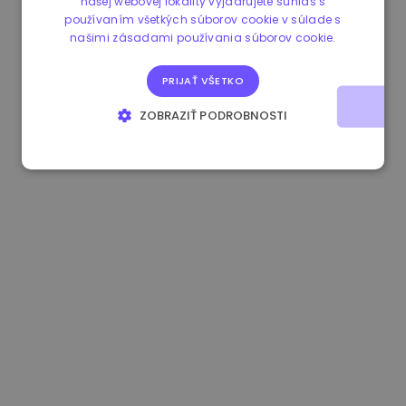
našej webovej lokality vyjadrujete súhlas s
používaním všetkých súborov cookie v súlade s
1.190000 €
-2.10%
3.3B €
našimi zásadami používania súborov cookie.
PRIJAŤ VŠETKO
ZOBRAZIŤ PODROBNOSTI
NEVYHNUTNE POTREBNÉ
VÝKONNOSŤ
CIELENIE
FUNKCIE