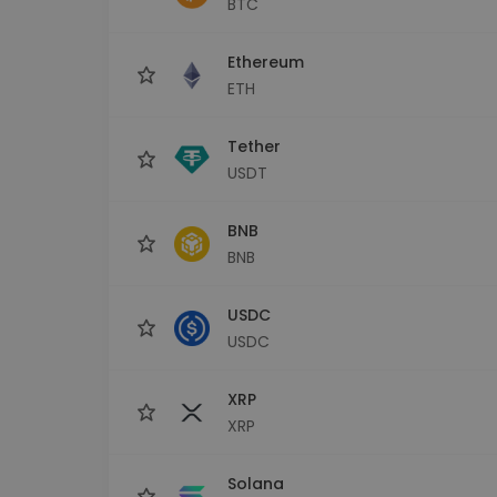
BTC
Investičný prieskumník
Nájdi svoju krypto stratégiu
Ethereum
ETH
Tether
USDT
BNB
BNB
USDC
USDC
XRP
XRP
Solana