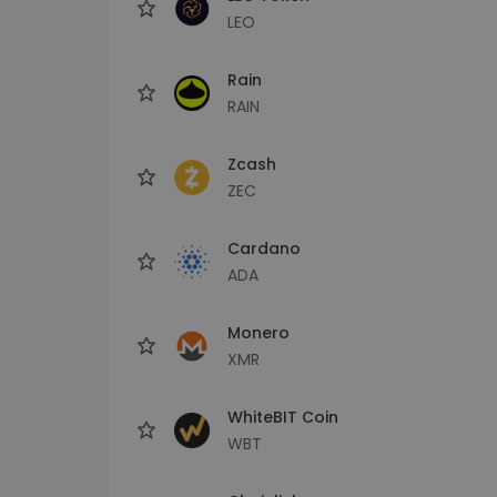
LEO
Rain
RAIN
Zcash
ZEC
Cardano
ADA
Monero
XMR
WhiteBIT Coin
WBT