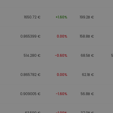
Investimentos
ratégia cripto
1650.72 €
+1.60%
199.2B €
0.865399 €
0.00%
158.8B €
514.280 €
-0.60%
68.5B €
0.865782 €
0.00%
62.1B €
0.909005 €
-1.60%
56.8B €
63.590 €
-1.00%
37.0B €