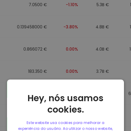
7.0500 €
-1.10%
5.3B €
0.139458000 €
-3.80%
4.8B €
0.866072 €
0.00%
4.0B €
183.350 €
0.00%
3.7B €
0.865650 €
0.00%
3.5B €
6
Hey, nós usamos
cookies.
0.087241000 €
-6.90%
3.4B €
Este website usa cookies para melhorar a
experiência do usuário. Ao utilizar o nosso website,