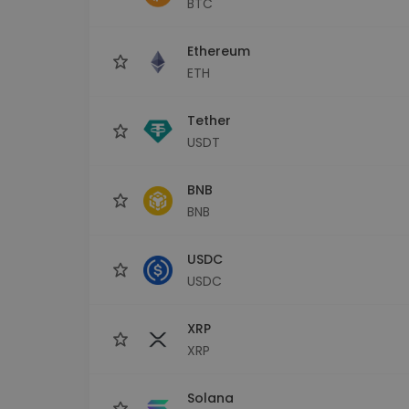
BTC
Explorador de 
Encontra a tua est
Ethereum
ETH
Tether
USDT
BNB
BNB
USDC
USDC
XRP
XRP
Solana