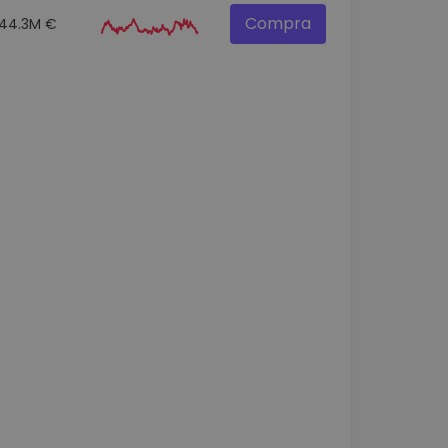
Compra
44.3M €