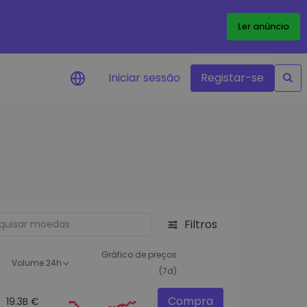
Ler anúncio
Iniciar sessão
Registar-se
Alerta de preços
Atualizações de preços em tempo
real para os seus tokens favoritos
Explorar Ativos
Descubra oportunidades de
investimento
Filtros
Análise do Portefólio
Ideias inteligentes para um
Gráfico de preços
Volume 24h
desempenho ótimo
(7d)
Compra
19.3B €