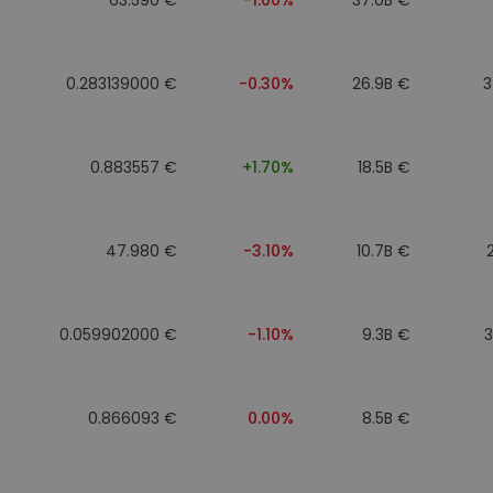
0.283139000 €
-0.30%
26.9B €
3
0.883557 €
+1.70%
18.5B €
47.980 €
-3.10%
10.7B €
0.059902000 €
-1.10%
9.3B €
0.866093 €
0.00%
8.5B €