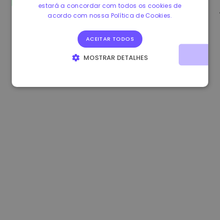
estará a concordar com todos os cookies de
0.865673 €
-0.10%
3.4B €
acordo com nossa Política de Cookies.
ACEITAR TODOS
MOSTRAR DETALHES
ESTRITAMENTE NECESSÁRIOS
DESEMPENHO
DIRECIONAMENTO
FUNCIONALIDADE