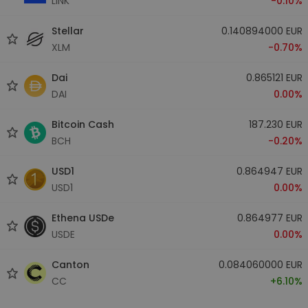
LINK
-0.10%
Stellar
0.140894000 EUR
XLM
-0.70%
Dai
0.865121 EUR
DAI
0.00%
Bitcoin Cash
187.230 EUR
BCH
-0.20%
USD1
0.864947 EUR
USD1
0.00%
Ethena USDe
0.864977 EUR
USDE
0.00%
Canton
0.084060000 EUR
CC
+6.10%