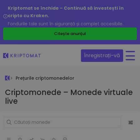
Kriptomat se închide – Continuă să investești în
cripto cu Kraken.
Fondurile tale sunt în siguranță și complet accesibile.
Citește anunțul
Înregistrați–vă
Prețurile criptomonedelor
Criptomonede – Monede virtuale
live