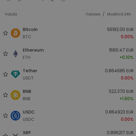
/
Valută
Valoare
Modifică 24h
Bitcoin
56192.00 EUR
BTC
0.00%
Ethereum
1660.47 EUR
ETH
+0.10%
Tether
0.864685 EUR
USDT
0.00%
BNB
522.370 EUR
BNB
+1.60%
USDC
0.864923 EUR
USDC
0.00%
XRP
0.896217 EUR