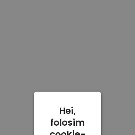
Hei,
folosim
cookie-