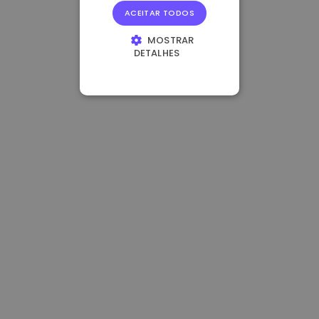
ACEITAR TODOS
MOSTRAR
DETALHES
ESTRITAMENTE
NECESSÁRIOS
DESEMPENHO
DIRECIONAMENTO
FUNCIONALIDADE