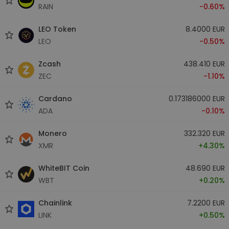
RAIN
-0.60%
LEO Token
8.4000 EUR
LEO
-0.50%
Zcash
438.410 EUR
ZEC
-1.10%
Cardano
0.173186000 EUR
ADA
-0.10%
Monero
332.320 EUR
XMR
+4.30%
WhiteBIT Coin
48.690 EUR
WBT
+0.20%
Chainlink
7.2200 EUR
LINK
+0.50%