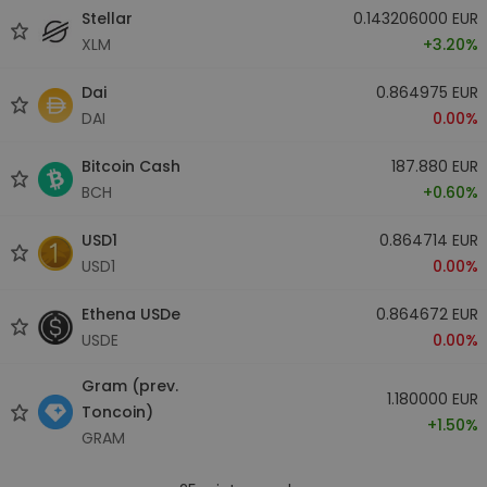
Stellar
0.143206000 EUR
XLM
+3.20%
Dai
0.864975 EUR
DAI
0.00%
Bitcoin Cash
187.880 EUR
BCH
+0.60%
USD1
0.864714 EUR
USD1
0.00%
Ethena USDe
0.864672 EUR
USDE
0.00%
Gram (prev.
1.180000 EUR
Toncoin)
+1.50%
GRAM