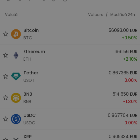
/
Valută
Valoare
Modifică 24h
Bitcoin
56093.00 EUR
BTC
+0.50%
Ethereum
1661.56 EUR
ETH
+2.10%
Tether
0.867365 EUR
USDT
0.00%
BNB
514.650 EUR
BNB
-1.30%
USDC
0.867704 EUR
USDC
0.00%
XRP
0.905334 EUR