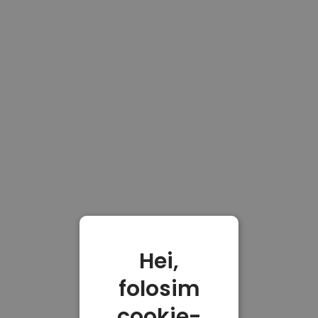
Hei,
folosim
cookie-