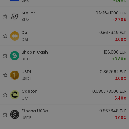
LINK
+1.40%
Stellar
0.141641000 EUR
XLM
-2.70%
Dai
0.867949 EUR
DAI
0.00%
Bitcoin Cash
186.080 EUR
BCH
+0.80%
USD1
0.867692 EUR
USD1
0.00%
Canton
0.085773000 EUR
CC
-5.40%
Ethena USDe
0.867648 EUR
USDE
0.00%