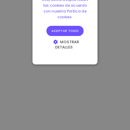
las cookies de acuerdo
con nuestra Política de
cookies.
ACEPTAR TODO
MOSTRAR
DETALLES
COOKIES
ESTRICTAMENTE
NECESARIAS
COOKIES DE
RENDIMIENTO
COOKIES DE
PREFERENCIAS
COOKIES DE
FUNCIONALIDAD