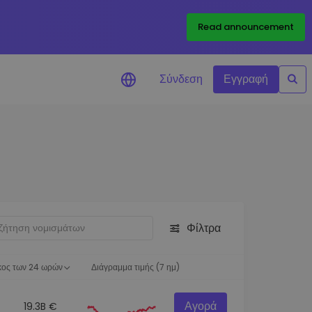
Read announcement
Σύνδεση
Εγγραφή
ιήσεις Τιμών
ώσεις τιμών σε πραγματικό
ια τα αγαπημένα σας διακριτικά
ύνηση επενδύσεων
ψτε επενδυτικές ευκαιρίες
Φίλτρα
ση χαρτοφυλακίου
 πληροφορίες για βέλτιστη
ση
κος των 24 ωρών
Διάγραμμα τιμής (7 ημ)
Αγορά
19.3B €