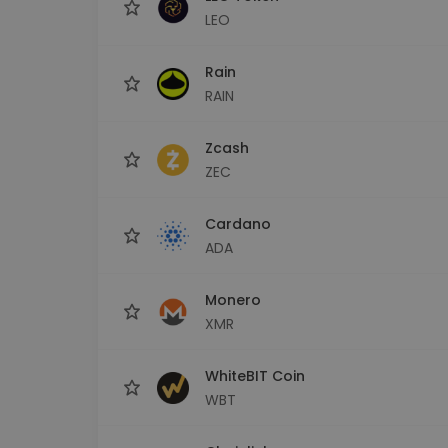
LEO
Rain
RAIN
Zcash
ZEC
Cardano
ADA
Monero
XMR
WhiteBIT Coin
WBT