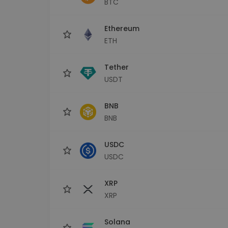
BTC
Εξερεύνηση επενδύσεω
Βρες τη δική σου crypto στ
Ethereum
ETH
Tether
USDT
BNB
BNB
USDC
USDC
XRP
XRP
Solana