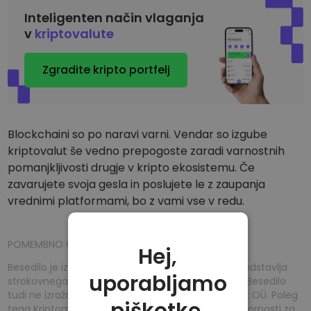
Inteligenten način vlaganja
v
kriptovalute
Zgradite kripto portfelj
Blockchaini so po naravi varni. Vendar so izgube
kriptovalut še vedno prepogoste zaradi varnostnih
pomanjkljivosti drugje v kripto ekosistemu. Če
zavarujete svoja gesla in poslujete le z zaupanja
vrednimi platformami, bo z vami vse v redu.
POMEMBNO OPOZORILO
Hej,
Besedilo je izključno informativne narave in ne predstavlja
uporabljamo
strokovnega nasveta ali priporočila za investicijo. Besedilo
tudi ne izraža osebnega stališča družbe Kriptomat OÜ. Poleg
piškotke.
tega Kriptomat OÜ ne prevzema nikakršne odgovornosti za