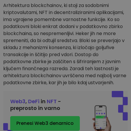
Arhitektura blockchainov, ki stoji za sodobnimi
kriptovalutami, NFT in decentraliziranimi aplikacijami,
ima vgrajene pomembne varnostne funkcije. Ko so
podatkovni bloki enkrat dodani v podatkovno zbirko
blockchaina, so nespremenljivi. Heker jih ne more
spremeniti, da bi odtujil sredstva. Bloki se preverjajo v
skladu z mehanizmi konsenza, ki izločajo goljufive
transakcije in ščitijo pred vdori. Dostop do
podatkovne zbirke je zaščiten s šifriranjem z javnim
ključem finančnega razreda. Zaradi teh lastnosti je
arhitektura blockchainov uvrščena med najbolj varne
podatkovne zbirke, kar jih je bilo kdaj ustvarjenih.
Web3
,
DeFi
in
NFT
-
preprosto in varno
Prenesi Web3 denarnico