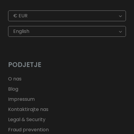
€
EUR
€
EUR
kr
SEK
English
$
USD
fr.
CHF
лв.
BGN
kr
NOK
Kč
CZK
L
RON
PODJETJE
ft
HUF
kr.
DKK
zł
PLN
O nas
Blog
Impressum
Kontaktirajte nas
Legal & Security
Fraud prevention