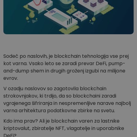
...danes bi bil vreden
Inteligentni portfelji
Pameten način vlaganja v kriptovalute
Kriptomat denarnica
Varna in enostavna kripto denarnica
Raziskovalec naložb
Najdi svojo kripto strategijo
Sodeč po naslovih, je blockchain tehnologija vse prej
KriptoEarn
kot varna. Vsako leto se zaradi prevar DeFi, pump-
Zaslužite nagrade s svojim kriptovalutami
and-dump shem in drugih groženj izgubi na milijone
evrov.
Trezor
Varčujte kriptovalute za svojo prihodnost
V ozadju naslovov so zagotovila blockchain
strokovnjakov, ki trdijo, da so blockchaini zaradi
Ponavljajoči nakup
Redno načrtovane naložbe (DCA)
vgrajenega šifriranja in nespremenljive narave najbolj
varna arhitektura podatkovne zbirke na svetu.
Opozorila o ceni
Ažurne informacije o cenah vaših najljubših žetonov
Kdo ima prav? Ali je blockchain varen za lastnike
kriptovalut, zbiratelje NFT, vlagatelje in uporabnike
Raziščite sredstva
DeFi?