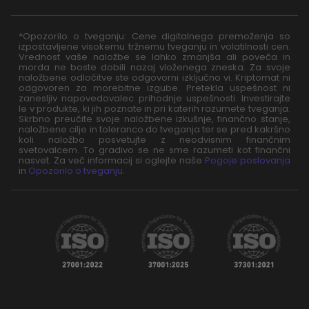
*Opozorilo o tveganju: Cene digitalnega premoženja so
izpostavljene visokemu tržnemu tveganju in volatilnosti cen.
Vrednost vaše naložbe se lahko zmanjša ali poveča in
morda ne boste dobili nazaj vloženega zneska. Za svoje
naložbene odločitve ste odgovorni izključno vi. Kriptomat ni
odgovoren za morebitne izgube. Pretekla uspešnost ni
zanesljiv napovedovalec prihodnje uspešnosti. Investirajte
le v produkte, ki jih poznate in pri katerih razumete tveganja.
Skrbno preučite svoje naložbene izkušnje, finančno stanje,
naložbene cilje in toleranco do tveganja ter se pred kakršno
koli naložbo posvetujte z neodvisnim finančnim
svetovalcem. To gradivo se ne sme razumeti kot finančni
nasvet. Za več informacij si oglejte naše
Pogoje poslovanja
in
Opozorilo o tveganju
.