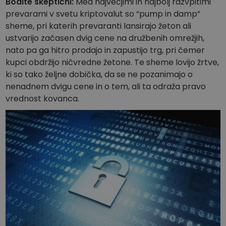
Bodite skeptični:
Med največjimi in najbolj razvpitimi
prevarami v svetu kriptovalut so “pump in damp”
sheme, pri katerih prevaranti lansirajo žeton ali
ustvarijo začasen dvig cene na družbenih omrežjih,
nato pa ga hitro prodajo in zapustijo trg, pri čemer
kupci obdržijo ničvredne žetone. Te sheme lovijo žrtve,
ki so tako željne dobička, da se ne pozanimajo o
nenadnem dvigu cene in o tem, ali ta odraža pravo
vrednost kovanca.