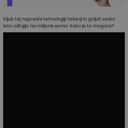
Kljub tej napredni tehnologiji hekerji in goljufi vsako
leto odtujijo na milijone evrov. Kako je to mogoče?