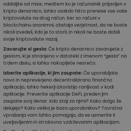
oddaljite od mize, medtem ko je računalnik prijavljen v
kripto denarnico, lahko vsakdo hitro prenese vse vaše
kriptovalute na drug račun. Ker so računi v
blockchainu anonimni, obstaja verjetnost, da ne boste
nikoli izvedeli, kdo je to storil, in nikoli ne boste dobili
svoje kriptovalute nazaj.
Zavarujte si gesla:
Če kripto denarnico zavarujete z
geslom, ki je shranjeno v datoteki z imenom “gesla” na
trdem disku, si lahko nakopljete nesrečo.
Izberite aplikacije, ki jim zaupate:
Če uporabljate
novo in nepreverjeno decentralizirano finančno
aplikacijo, lahko hekerji izkoristijo ranljivost v kodi
aplikacije. Preverite aplikacije DeFi, preden jim
zaupate svoj denar. Kdo stoji za njimi? Kako dolgo že
delujejo? Kako velika je baza uporabnikov? Tovrstna
vprašanja vam lahko pomagajo, da se usmerite k
uveljavljenim in strokovno vzdrževanim aplikacijam.