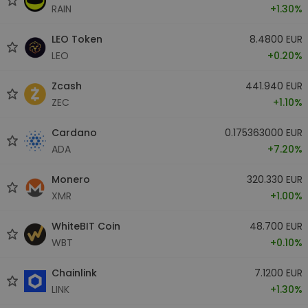
RAIN
+1.30%
LEO Token
8.4800 EUR
LEO
+0.20%
Zcash
441.940 EUR
ZEC
+1.10%
Cardano
0.175363000 EUR
ADA
+7.20%
Monero
320.330 EUR
XMR
+1.00%
WhiteBIT Coin
48.700 EUR
WBT
+0.10%
Chainlink
7.1200 EUR
LINK
+1.30%