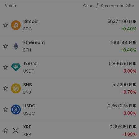
/
Valuta
Cena
Sprememba 24ur
Bitcoin
56374.00 EUR
BTC
+0.40%
Ethereum
1660.44 EUR
ETH
+0.40%
Tether
0.866791 EUR
USDT
0.00%
BNB
512.290 EUR
BNB
-0.70%
USDC
0.867075 EUR
USDC
0.00%
XRP
0.895851 EUR
XRP
-1.00%