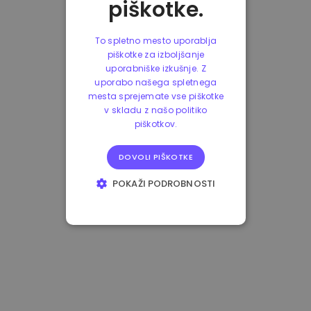
piškotke.
To spletno mesto uporablja
piškotke za izboljšanje
uporabniške izkušnje. Z
uporabo našega spletnega
mesta sprejemate vse piškotke
v skladu z našo politiko
piškotkov.
DOVOLI PIŠKOTKE
POKAŽI PODROBNOSTI
NUJNO POTREBNI
IZVEDBENI
CILJANJE
FUNKCIONALNOST