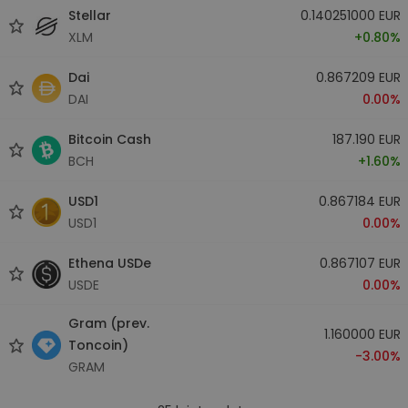
Stellar
0.140251000 EUR
XLM
+0.80%
Dai
0.867209 EUR
DAI
0.00%
Bitcoin Cash
187.190 EUR
BCH
+1.60%
USD1
0.867184 EUR
USD1
0.00%
Ethena USDe
0.867107 EUR
USDE
0.00%
Gram (prev.
1.160000 EUR
Toncoin)
-3.00%
GRAM