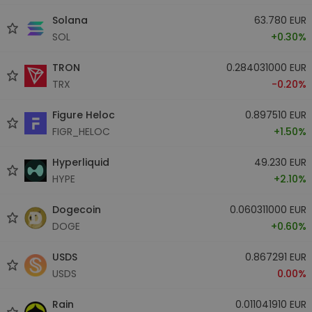
Solana
63.780 EUR
SOL
+0.30%
TRON
0.284031000 EUR
TRX
-0.20%
Figure Heloc
0.897510 EUR
FIGR_HELOC
+1.50%
Hyperliquid
49.230 EUR
HYPE
+2.10%
Dogecoin
0.060311000 EUR
DOGE
+0.60%
USDS
0.867291 EUR
USDS
0.00%
Rain
0.011041910 EUR