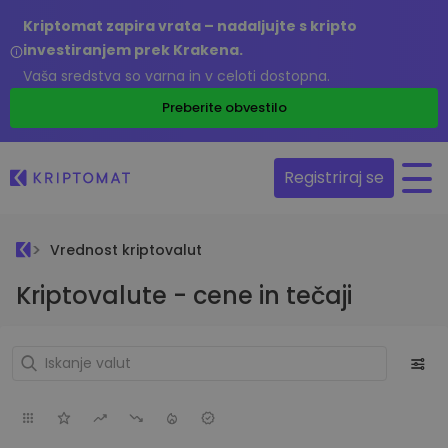
Kriptomat zapira vrata – nadaljujte s kripto
investiranjem prek Krakena.
Vaša sredstva so varna in v celoti dostopna.
Preberite obvestilo
Registriraj se
Vrednost kriptovalut
Kriptovalute - cene in tečaji