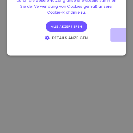
Durch die weitere Nutzung unserer Webseite stimmen
Sie der Verwendung von Cookies gemäß unserer
1.160000 €
-3.00%
3.2B €
Cookie-Richtlinie zu.
ALLE AKZEPTIEREN
DETAILS ANZEIGEN
UNBEDINGT ERFORDERLICH
PERFORMANCE
TARGETING
FUNKTIONALITÄT