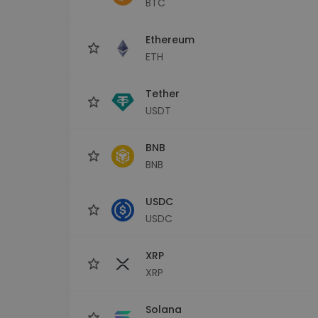
BTC
Investitions-Explorer
Finde deine Krypto-Strategie
Ethereum
ETH
Tether
USDT
BNB
BNB
USDC
USDC
XRP
XRP
Solana