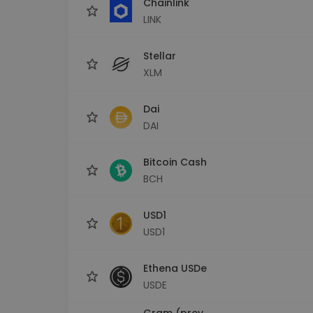
Chainlink
LINK
Stellar
XLM
Dai
DAI
Bitcoin Cash
BCH
USD1
USD1
Ethena USDe
USDE
Gram (prev.