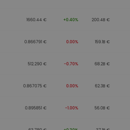
1660.44 €
+0.40%
200.4B €
0.866791 €
0.00%
159.1B €
512.290 €
-0.70%
68.2B €
0.867075 €
0.00%
62.3B €
0.895851 €
-1.00%
56.0B €
63.780 €
+0.30%
37.1B €