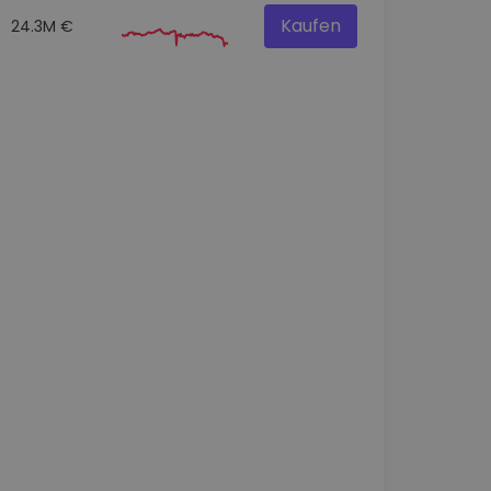
Kaufen
24.3M €