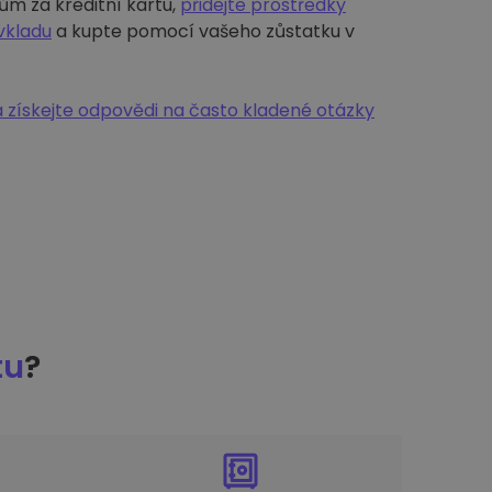
ům za kreditní kartu,
přidejte prostředky
vkladu
a kupte pomocí vašeho zůstatku v
 získejte odpovědi na často kladené otázky
tu
?