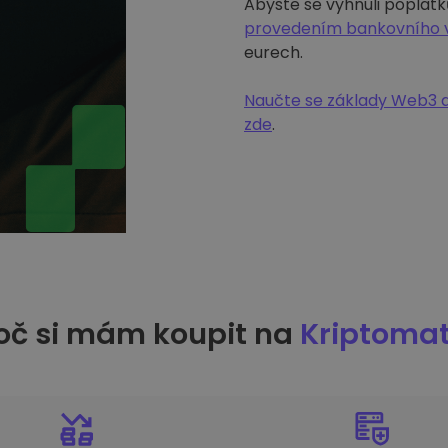
Abyste se vyhnuli poplatk
provedením bankovního 
eurech.
Naučte se základy Web3 a
zde
.
oč si mám koupit na
Kriptoma