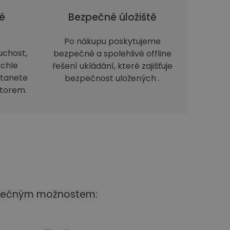
é
Bezpečné úložiště
Po nákupu poskytujeme
uchost,
bezpečné a spolehlivé offline
ychle
řešení ukládání, které zajišťuje
stanete
bezpečnost uložených .
storem.
ezpečným možnostem: