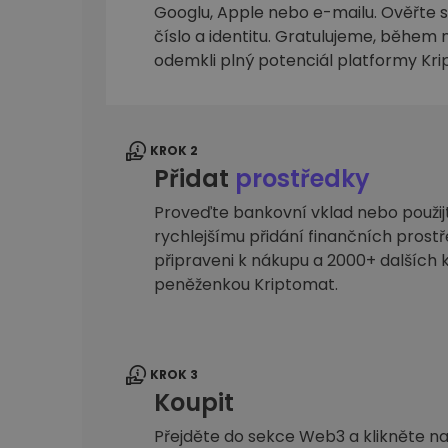
Googlu, Apple nebo e-mailu. Ověřte sv
Průzkumník investic
číslo a identitu. Gratulujeme, během n
Najdi svou krypto strategii
odemkli plný potenciál platformy Kr
KROK 2
Přidat
prostředky
Proveďte bankovní vklad nebo použijte
rychlejšímu přidání finančních prostř
připraveni k nákupu a 2000+ dalšíc
peněženkou Kriptomat.
KROK 3
Koupit
Přejděte do sekce Web3 a klikněte na