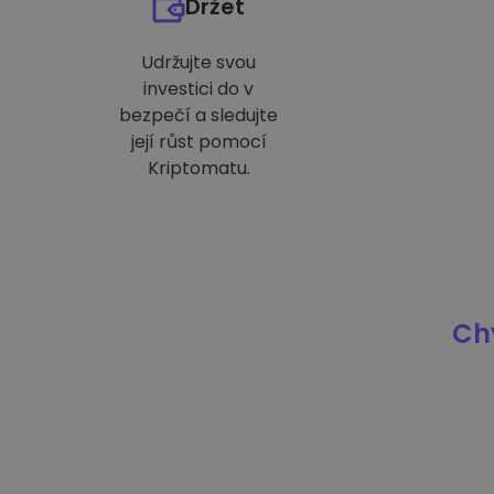
Držet
Udržujte svou
investici do v
bezpečí a sledujte
její růst pomocí
Kriptomatu.
Chy