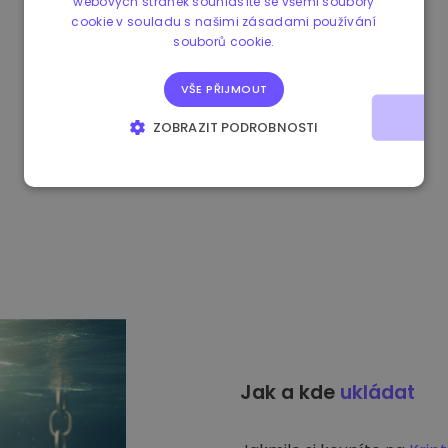
webových stránek souhlasíte se všemi soubory
cookie v souladu s našimi zásadami používání
souborů cookie.
VŠE PŘIJMOUT
ZOBRAZIT PODROBNOSTI
NEZBYTNĚ NUTNÉ SOUBORY
VÝKONOVÉ SOUBORY
SOUBORY CÍLENÍ
FUNKČNÍ SOUBORY
Jak a kde
ukládat