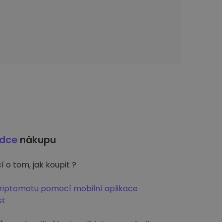
odce
nákupu
 o tom, jak koupit ?
Kriptomatu pomocí mobilní aplikace
st