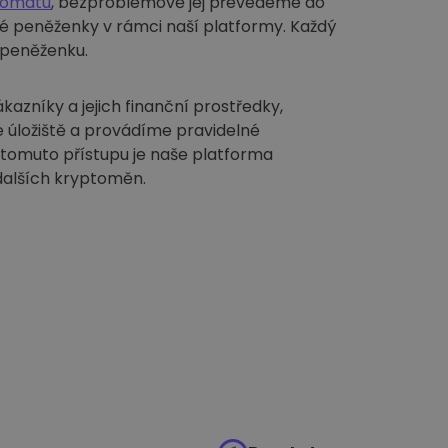
tomatu
, bezproblémově jej převedeme do
é peněženky v rámci naší platformy. Každý
í peněženku.
azníky a jejich finanční prostředky,
 úložiště a provádíme pravidelné
 tomuto přístupu je naše platforma
dalších kryptoměn.