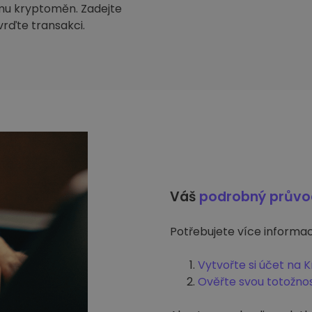
mu kryptoměn. Zadejte
tvrďte transakci.
Váš
podrobný prův
Potřebujete více informací
Vytvořte si účet na 
Ověřte svou totožno