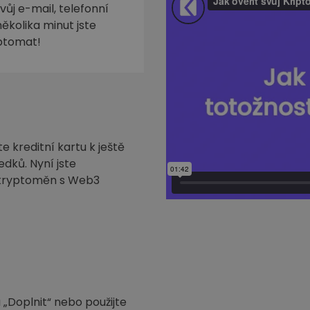
ůj e-mail, telefonní
ěkolika minut jste
iptomat!
 kreditní kartu k ještě
edků. Nyní jste
h kryptoměn s Web3
 „Doplnit“ nebo použijte