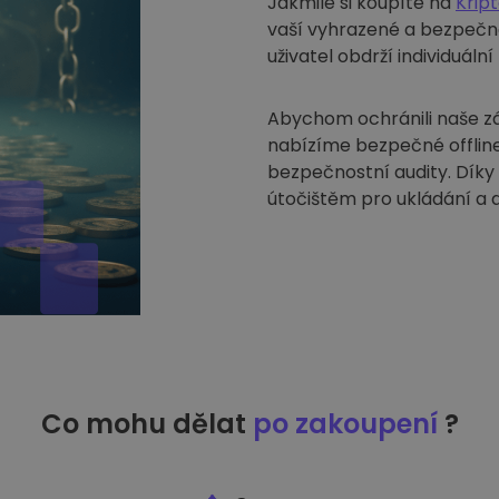
Jakmile si koupíte na
Krip
vaší vyhrazené a bezpečn
uživatel obdrží individuáln
Abychom ochránili naše zák
nabízíme bezpečné offline
bezpečnostní audity. Díky
útočištěm pro ukládání a 
Co mohu dělat
po zakoupení
?