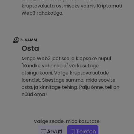
krüptovaluuta ostmiseks valmis Kriptomati
Web3 rahakotiga.
3. SAMM
Osta
Minge Web3 jaotisse ja klõpsake nupul
"Kandke vahendeid" või kasutage
otsinguikooni. Valige krüptovaluutade
loendist. Sisestage summa, mida soovite
osta, ja kinnitage tehing. Palju õnne, teil on
nüüd oma !
Valige seade, mida kasutate:
Arvuti
Telefon