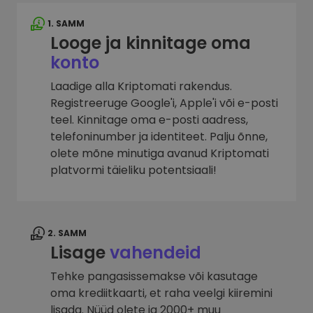
1. SAMM
Looge ja kinnitage oma
konto
Laadige alla Kriptomati rakendus.
Registreeruge Google'i, Apple'i või e-posti
teel. Kinnitage oma e-posti aadress,
telefoninumber ja identiteet. Palju õnne,
olete mõne minutiga avanud Kriptomati
platvormi täieliku potentsiaali!
2. SAMM
Lisage
vahendeid
Tehke pangasissemakse või kasutage
oma krediitkaarti, et raha veelgi kiiremini
lisada. Nüüd olete ja 2000+ muu