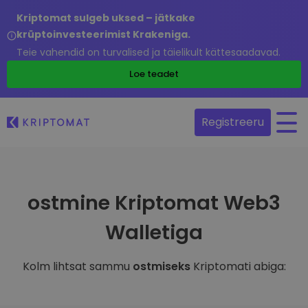
Kriptomat sulgeb uksed – jätkake
krüptoinvesteerimist Krakeniga.
Teie vahendid on turvalised ja täielikult kättesaadavad.
Loe teadet
Registreeru
ostmine Kriptomat Web3
Walletiga
Kolm lihtsat sammu
ostmiseks
Kriptomati abiga: