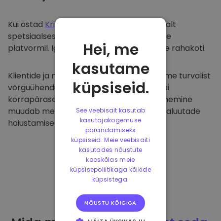
Kui ostad
Kriptomat
, kanname selle sujuvalt
spetsiaalsesse ja turvalisse rahakotti meie
Hei, me
platvormil. Iga kasutaja saab individuaalse rahakoti.
kasutame
Klientide ja nende raha kaitsmiseks pakume turvalist
küpsiseid.
võrguühenduseta hoiustamist ja viime läbi
korrapäraseid turvaauditeid. Selline lähenemine
muudab meie platvormi ja teiste krüptovaluutade
See veebisait kasutab
kasutajakogemuse
hoiustamise tõeliseks taevaks.
parandamiseks
küpsiseid. Meie veebisaiti
kasutades nõustute
kooskõlas meie
küpsisepoliitikaga kõikide
küpsistega.
NÕUSTU KÕIGIGA