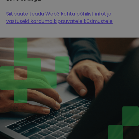
Siit saate teada Web3 kohta põhilist infot ja
vastuseid korduma kippuvatele küsimustele
.