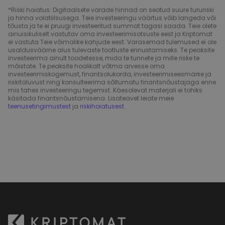
*Riski hoiatus: Digitaalsete varade hinnad on seotud suure tururiski
ja hinna volatiilsusega. Teie investeeringu väärtus võib langeda või
tõusta ja te ei pruugi investeeritud summat tagasi saada. Teie olete
ainuisikuliselt vastutav oma investeerimisotsuste eest ja Kriptomat
ei vastuta Teie võimalike kahjude eest. Varasemad tulemused ei ole
usaldusväärne alus tulevaste tootluste ennustamiseks. Te peaksite
investeerima ainult toodetesse, mida te tunnete ja mille riske te
mõistate. Te peaksite hoolikalt võtma arvesse oma
investeerimiskogemust, finantsolukorda, investeerimiseesmärke ja
riskitaluvust ning konsulteerima sõltumatu finantsnõustajaga enne
mis tahes investeeringu tegemist. Käesolevat materjali ei tohiks
käsitada finantsnõustamisena. Lisateavet leiate meie
teenusetingimustest
ja
riskihoiatusest
.