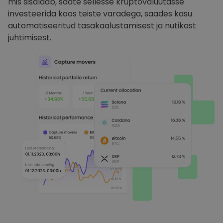
mis sisaldab, saate sellesse krüptovaluutasse
investeerida koos teiste varadega, saades kasu
automatiseeritud tasakaalustamisest ja nutikast
juhtimisest.