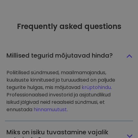
Frequently asked questions
Millised tegurid mõjutavad hinda?
Poliitilised sündmused, maailmamajandus,
kuulsuste kinnitused ja turuuudised on paljude
tegurite hulgas, mis mõjutavad
krüptohindu
.
Professionaalsed investorid ja asjatundlikud
isikud jälgivad neid reaalseid sündmusi, et
ennustada
hinnamuutust
.
Miks on isiku tuvastamine vajalik