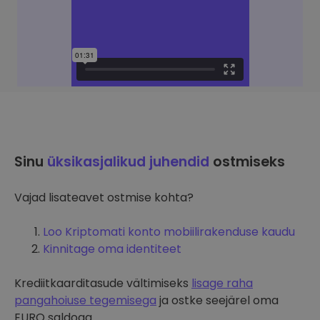
Sinu
üksikasjalikud juhendid
ostmiseks
Vajad lisateavet ostmise kohta?
Loo Kriptomati konto mobiilirakenduse kaudu
Kinnitage oma identiteet
Krediitkaarditasude vältimiseks
lisage raha
pangahoiuse tegemisega
ja ostke seejärel oma
EURO saldoga.