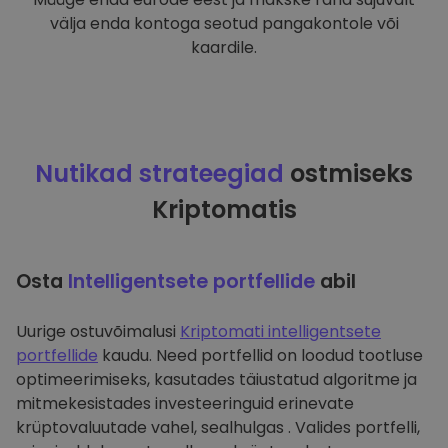
välja enda kontoga seotud pangakontole või
kaardile.
Nutikad strateegiad
ostmiseks
Kriptomatis
Osta
Intelligentsete portfellide
abil
Uurige ostuvõimalusi
Kriptomati intelligentsete
portfellide
kaudu. Need portfellid on loodud tootluse
optimeerimiseks, kasutades täiustatud algoritme ja
mitmekesistades investeeringuid erinevate
krüptovaluutade vahel, sealhulgas . Valides portfelli,