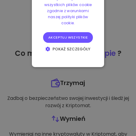
wszystkich plików cookie
zgodnie z warunkami
naszej polityki plików
cookie.
AKCEPTUJ WSZYSTKIE
POKAŻ SZCZEGÓŁY
Co mogę zrobić
po zakupie
?
NIEZBĘDNE
WYDAJNOŚĆ
Trzymaj
TARGETOWANIE
Zadbaj o bezpieczeństwo swojej inwestycji i śledź jej
FUNKCJONALNOŚĆ
rozwój z Kriptomat.
Wymień
Wymieniaj na inne kryptowaluty w Kriptomat, aby