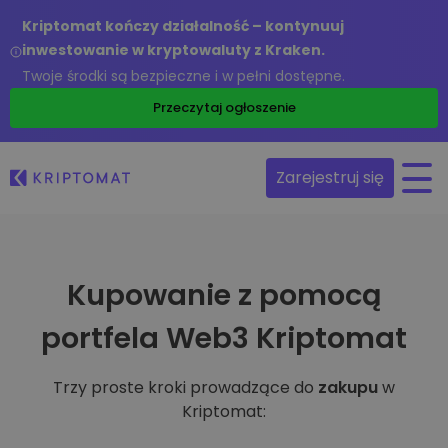
Kriptomat kończy działalność – kontynuuj
inwestowanie w kryptowaluty z Kraken.
Twoje środki są bezpieczne i w pełni dostępne.
Przeczytaj ogłoszenie
Zarejestruj się
Kupowanie z pomocą
portfela Web3 Kriptomat
Trzy proste kroki prowadzące do
zakupu
w
Kriptomat: