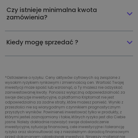
Czy istnieje minimalna kwota
zamówienia?
Kiedy mogę sprzedać ?
*Ostrzeżenie o ryzyku: Ceny aktywów cyfrowych są związane z
wysokim ryzykiem rynkowym i zmiennością cen. Wartość Twojej
inwestycji może spaść lub wzrosnąć, a Ty możesz nie odzyskać
zainwestowanej kwoty. Ponosisz wyłączną odpowiedzialność za
swoje decyzje inwestycyjne, a platforma Kriptomat nie jest
odpowiedzialna za żadne straty, które możesz ponieść. Wyniki z
przeszłości nie są wiarygodnym czynnikiem prognostycznym
przyszłych wyników. Powinieneś inwestować tylko w produkty, z
którymi jesteś zaznajomiony i takie, których ryzyko jest dla Ciebie
jasne. Należy dokładnie rozważyć swoje doświadczenie
inwestycyjne, sytuację finansową, cele inwestycyjne i tolerancję
ryzyka oraz skonsultować się z niezależnym doradcą finansowym
przed dokonaniem jakiejkolwiek inwestycji. Niniejszy materiał nie