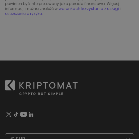
powinien być interpretowany jako porada finansowa. Więcej
informacji można znaleźć w
warunkach korzystania z usługi
i
ostrzeżeniu o ryzyku
.
€ EUR