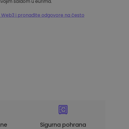
 svojim saldom u eurima.
 Web3 i pronađite odgovore na često
une
Sigurna pohrana