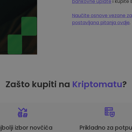
bankovne uplate
i kupite
Naučite osnove vezane za
postavljana pitanja ovdje
.
Zašto kupiti na
Kriptomatu
?
jbolji izbor novčića
Prikladno za potp