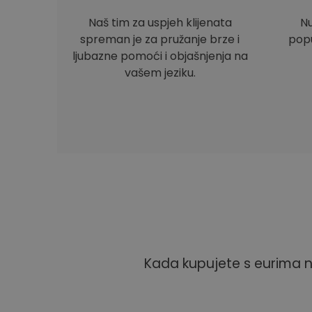
Naš tim za uspjeh klijenata
Nu
spreman je za pružanje brze i
popu
ljubazne pomoći i objašnjenja na
vašem jeziku.
Kada kupujete s eurima n