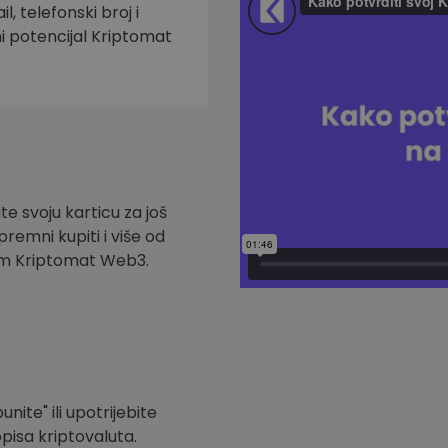
l, telefonski broj i
ni potencijal Kriptomat
te svoju karticu za još
remni kupiti i više od
om Kriptomat Web3.
nite" ili upotrijebite
pisa kriptovaluta.