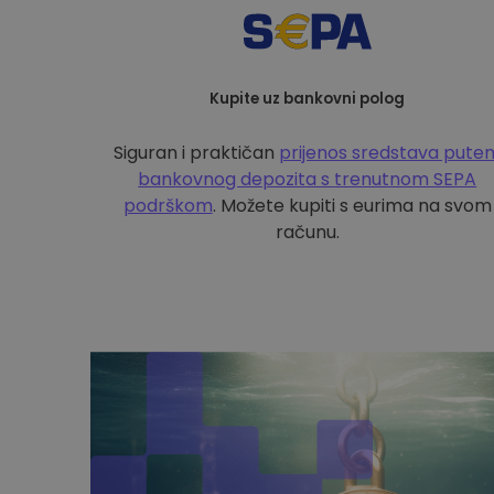
Kupite uz bankovni polog
Siguran i praktičan
prijenos sredstava pute
bankovnog depozita s
trenutnom SEPA
podrškom
. Možete kupiti s eurima na svom
računu.