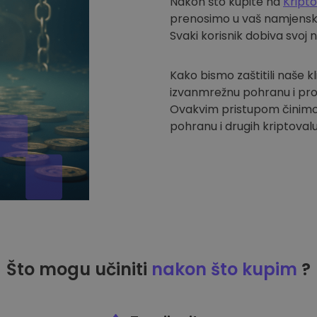
Nakon što kupite na
Kript
prenosimo u vaš namjenski 
Svaki korisnik dobiva svoj 
Kako bismo zaštitili naše k
izvanmrežnu pohranu i pro
Ovakvim pristupom činimo
pohranu i drugih kriptovalu
Što mogu učiniti
nakon što kupim
?