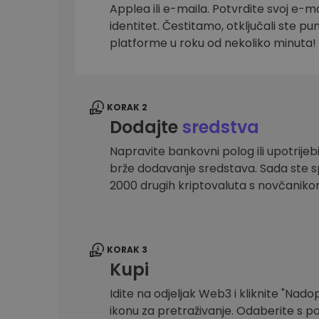
Applea ili e-maila. Potvrdite svoj e-mai
Istraživač ulaganja
identitet. Čestitamo, otključali ste pu
Pronađi svoju kripto strategiju
platforme u roku od nekoliko minuta!
KORAK 2
Dodajte
sredstva
Napravite bankovni polog ili upotrijebi
brže dodavanje sredstava. Sada ste sp
2000 drugih kriptovaluta s novčanik
KORAK 3
Kupi
Idite na odjeljak Web3 i kliknite "Nadopu
ikonu za pretraživanje. Odaberite s po