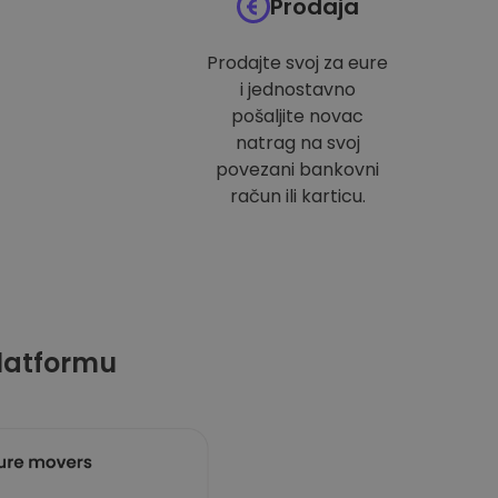
Prodaja
Prodajte svoj za eure
i jednostavno
pošaljite novac
natrag na svoj
povezani bankovni
račun ili karticu.
latformu