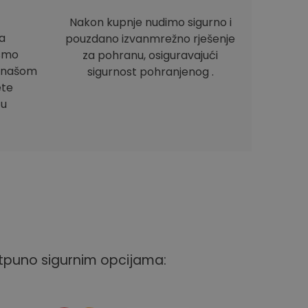
Nakon kupnje nudimo sigurno i
a
pouzdano izvanmrežno rješenje
ismo
za pohranu, osiguravajući
e našom
sigurnost pohranjenog .
ete
 u
otpuno sigurnim opcijama: