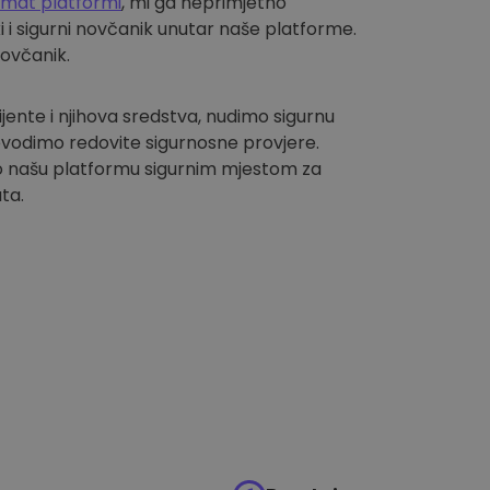
omat platformi
, mi ga neprimjetno
i sigurni novčanik unutar naše platforme.
novčanik.
lijente i njihova sredstva, nudimo sigurnu
vodimo redovite sigurnosne provjere.
 našu platformu sigurnim mjestom za
ta.