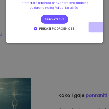
internetske stranice prihvaćate sve kolačiće
sukladno našoj Politici kolačića.
PRIHVATI SVE
PRIKAŽI PODROBNOSTI
m
NUŽNO POTREBNI KOLAČIĆI
IZVEDBA
CILJANOST
FUNKCIONALNOST
Kako i gdje
pohraniti