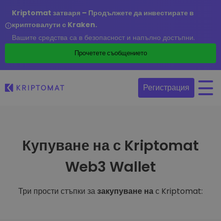
Kriptomat затваря – Продължете да инвестирате в
криптовалути с Kraken.
Вашите средства са в безопасност и напълно достъпни.
Прочетете съобщението
Регистрация
Купуване на с Kriptomat
Web3 Wallet
Три прости стъпки за
закупуване на
с Kriptomat: