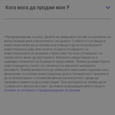
Кога мога да продам моя ?
*Предупреждение за риск: Цените на цифровите активи са изложени на
висок пазарен риск и волатилност на цените. Стойността на Вашата
инвестиция може да се понижи или повиши и да не си възвърнете
инвестираната сума. Вие носите пълната отговорност за
инвестиционните си решения и Криптомат не носи отговорност за
загуби, които може да претърпите. Миналото представяне не е
надежден показател за бъдещото представяне. Трябва да инвестирате
само в продукти, с които сте запознати и при които разбирате
рисковете. Трябва внимателно да обмислите своя инвестиционен опит,
финансово състояние, инвестиционни цели и толерантност към риск и
да се консултирате с независим финансов консултант, преди да
направите каквато и да е инвестиция. Този материал не трябва да се
тълкува като финансов съвет. За повече информация вижте нашите
Условия за ползване
и
Предупреждение за рискове
.