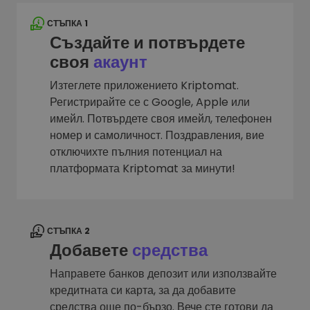
СТЪПКА 1
Създайте и потвърдете
своя
акаунт
Изтеглете приложението Kriptomat.
Регистрирайте се с Google, Apple или
имейл. Потвърдете своя имейл, телефонен
номер и самоличност. Поздравления, вие
отключихте пълния потенциал на
платформата Kriptomat за минути!
СТЪПКА 2
Добавете
средства
Направете банков депозит или използвайте
кредитната си карта, за да добавите
средства още по-бързо. Вече сте готови да