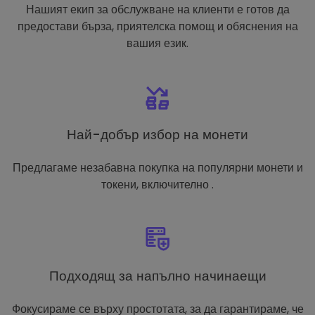
Нашият екип за обслужване на клиенти е готов да
предостави бърза, приятелска помощ и обяснения на
вашия език.
Най-добър избор на монети
Предлагаме незабавна покупка на популярни монети и
токени, включително .
Подходящ за напълно начинаещи
Фокусираме се върху простотата, за да гарантираме, че